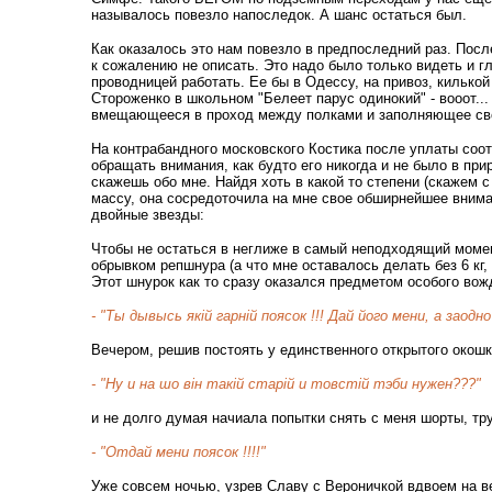
называлось повезло напоследок. А шанс остаться был.
Как оказалось это нам повезло в предпоследний раз. Посл
к сожалению не описать. Это надо было только видеть и 
проводницей работать. Ее бы в Одессу, на привоз, килько
Стороженко в школьном "Белеет парус одинокий" - вооот.
вмещающееся в проход между полками и заполняющее сво
На контрабандного московского Костика после уплаты соо
обращать внимания, как будто его никогда и не было в прир
скажешь обо мне. Найдя хоть в какой то степени (скажем 
массу, она сосредоточила на мне свое обширнейшее вниман
двойные звезды:
Чтобы не остаться в неглиже в самый неподходящий моме
обрывком репшнура (а что мне оставалось делать без 6 кг,
Этот шнурок как то сразу оказался предметом особого вож
- "Ты дывысь якiй гарнiй поясок !!! Дай його мени, а заод
Вечером, решив постоять у единственного открытого окошк
- "Ну и на шо вiн такiй старiй и товстiй тэби нужен???"
и не долго думая начиала попытки снять с меня шорты, тру
- "Отдай мени поясок !!!!"
Уже совсем ночью, узрев Славу с Вероничкой вдвоем на в