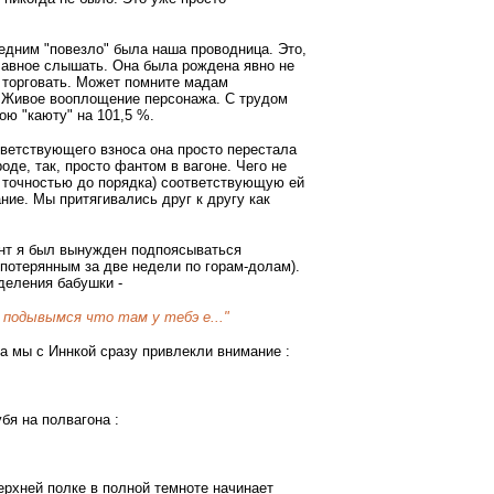
едним "повезло" была наша проводница. Это,
главное слышать. Она была рождена явно не
й торговать. Может помните мадам
.. Живое вооплощение персонажа. С трудом
ю "каюту" на 101,5 %.
тветствующего взноса она просто перестала
оде, так, просто фантом в вагоне. Чего не
с точностью до порядка) соответствующую ей
ие. Мы притягивались друг к другу как
нт я был вынужден подпоясываться
 потерянным за две недели по горам-долам).
деления бабушки -
но подывымся что там у тебэ е..."
а мы с Иннкой сразу привлекли внимание :
бя на полвагона :
ерхней полке в полной темноте начинает