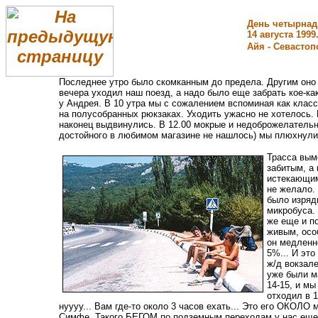
День четырнад
14 августа 1999
Айя - Севастоп
Последнее утро было скомканным до предела. Другим оно и
вечера уходил наш поезд, а надо было еще забрать кое-к
у Андрея. В 10 утра мы с сожалением вспоминая как клас
на полусобранных рюкзаках. Уходить ужасно не хотелось. 
наконец выдвинулись. В 12.00 мокрые и недоброжелательн
достойного в любимом магазине не нашлось) мы плюхнулис
Трасса вым
забитым, а
истекающим
не желало. 
было изряд
микробуса.
же еще и п
живым, осо
он медленн
5%... И это
ж/д вокзале
уже были м
14-15, и мы
отходил в 1
нуууу... Вам где-то около 3 часов ехать... Это его ОКОЛО 
Симфе. Такого БЕГОМ по подземным переходам у нас еще 