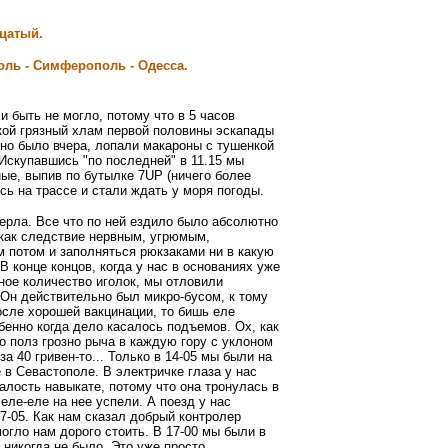
цатый.
.
оль - Симферополь - Одесса.
 быть не могло, потому что в 5 часов
акой грязный хлам первой половины эскапады
сно было вчера, лопали макароны с тушенкой
Искупавшись "по последней" в 11.15 мы
ые, выпив по бутылке 7UP (ничего более
ь на трассе и стали ждать у моря погоды.
ерла. Все что по ней ездило было абсолютно
 как следствие нервным, угрюмым,
 потом и заполняться рюкзаками ни в какую
В конце концов, когда у нас в основаниях уже
ное количество иголок, мы отловили
 Он действительно был микро-бусом, к тому
осле хорошей вакцинации, то бишь еле
бенно когда дело касалось подъемов. Ох, как
о полз грозно рыча в каждую гору с уклоном
 за 40 гривен-то... Только в 14-05 мы были на
 в Севастополе. В электричке глаза у нас
алость навыкате, потому что она тронулась в
 еле-еле на нее успели. А поезд у нас
7-05. Как нам сказал добрый контролер
могло нам дорого стоить. В 17-00 мы были в
никогда не было. Это уже просто