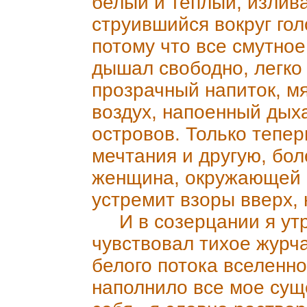
белый и теплый, излива
струившийся вокруг гол
потому что все смутное
дышал свободно, легко 
прозрачный напиток, м
воздух, напоенный дых
островов. Только тепе
мечтания и другую, бол
женщина, окружающей м
устремит взоры вверх, 
И в созерцании я ут
чувствовал тихое журч
белого потока вселенно
наполнило все мое суще