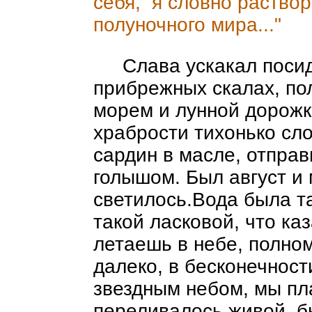
себя, я словно раство
полуночного мира..."
Слава ускакал поси
прибрежных скалах, по
морем и лунной дорожк
храбрости тихонько сл
сардин в масле, отправ
голышом. Был август и
светилось.Вода была т
такой ласковой, что ка
летаешь в небе, полном
далеко, в бесконечност
звездным небом, мы пл
переливалось живой, б