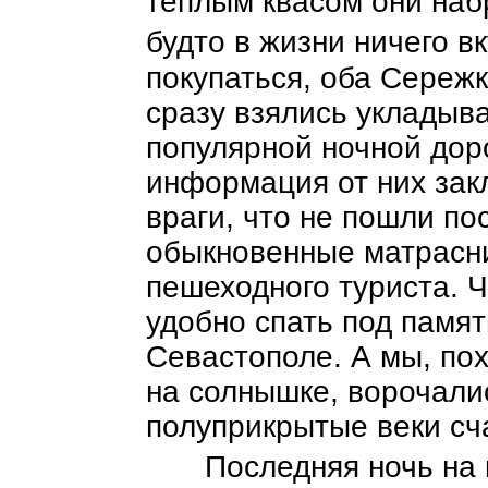
теплым квасом они набр
будто в жизни ничего вк
покупаться, оба Сереж
сразу взялись укладыва
популярной ночной дор
информация от них зак
враги, что не пошли пос
обыкновенные матрасни
пешеходного туриста. Ч
удобно спать под памя
Севастополе. А мы, по
на солнышке, ворочались
полуприкрытые веки сч
Последняя ночь на