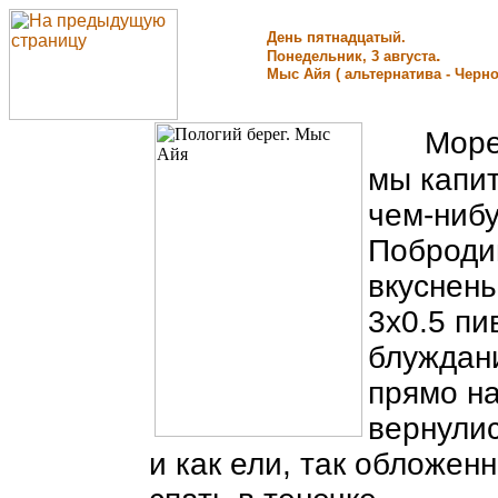
День пятнадцатый.
.
Понедельник, 3 августа
Мыс Айя ( альтернатива - Черно
Море,
мы капит
чем-нибу
Поброди
вкусненьк
3х0.5 пи
блуждан
прямо н
вернулис
и как ели, так обложен