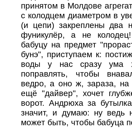
принятом в Молдове агрегате
с колодцем диаметром в ув
(и цепи) закреплены два 
фуникулёр, а не колодец
бабуцу на предмет "прорас
бунэ", приступаем к: пости
воды у нас сразу ума х
поправлять, чтобы внава
ведро, а оно ж, зараза, на
ещё "дайвер", хочет глубж
ворот. Андрюха за бутылк
значит, и думаю: ну ведь 
может быть, чтобы бабуца 