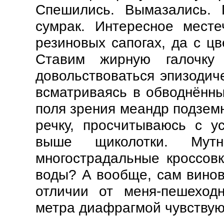
Спешились. Вымазались. 
сумрак. Интересное мест
резиновых сапогах, да с ц
Ставим жирную галочку
довольствоваться эпизодич
всматриваясь в обводнённы
поля зрения меандр подземн
речку, просчитываюсь с у
выше щиколотки. Мут
многострадальные кроссовк
воды? А вообще, сам винов
отличии от меня-пешеход
метра диафрагмой чувствуют