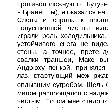
противоположную от Бутуче
в Бранешты), я оказался на
Слева и справа к площ
полусгнившей листвы изв
играли роль холодильника
устойчивого снега не вид
стены, а точнее, претен
свалки траншеи, Макс вы
Андрюху пенкой, принялся 
лаз, стартующий м
еж ржа
оплывшим сугробом.
Щель б
мигом распрощался с надеж
чистым. Потом мне стало го