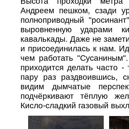
Высота "проходки" метра 
Андреем пешком, сзади у
полноприводный "росинант
выровненную ударами к
кавалькады. Даже не замети
и присоединилась к нам. Ид
чем работать "Сусаниным".
приходится делать часто - 
пару раз раздвоившись, с
видим дымчатые перспе
подчёркивают тёплую жел
Кисло-сладкий газовый выхл