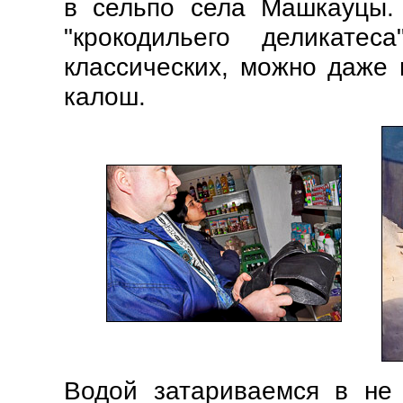
в сельпо села Машкауцы.
"крокодильего деликате
классических, можно даже 
калош.
Водой затариваемся в не