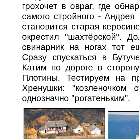
грохочет в овраг, где обн
самого стройного - Андрея
становится старая керосин
окрестил "шахтёрской". До
свинарник на ногах тот е
Сразу спускаться в Бутуч
Катим по дороге в сторон
Плотины. Тестируем на пр
Хренушки: "козленочком 
однозначно "рогатеньким".