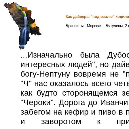
Как дайверы "под землю" ходили
Бранешты - Моровая - Бутучены,
2 
...Изначально была Дубо
интересных людей", но дайв
богу-Нептуну вовремя не "п
"Ч" нас оказалось всего че
как будто сторонящемся з
"Чероки". Дорога до Иванчи
забегом на кефир и пиво в 
и заворотом к прива