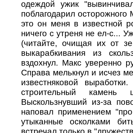
одеждой ужик "вывинчива
поблагодарил осторожного М
это он меня в известной р
ничего с утреня не ел-с... 
(читайте, очищая их от з
выкарабкивания из скольз
вздохнул.
Макс уверенно р
Справа мелькнул и исчез 
известняковой выработки
строительный камень 
Выскользнувший из-за пов
наповал применением "про
утыканные осколками би
встречал только в "дружеств