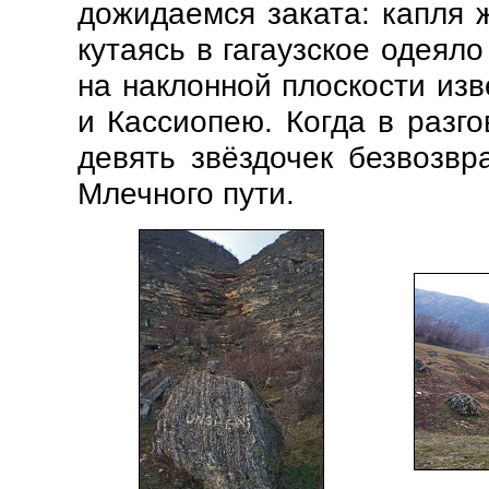
дожидаемся заката: капля ж
кутаясь в гагаузское одеял
на наклонной плоскости из
и Кассиопею. Когда в разго
девять звёздочек безвозв
Млечного пути.