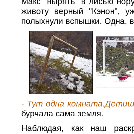
Макс "нырять" в лисью нор
животу верный "Кэнон", у
полыхнули вспышки. Одна, в
- Тут одна комната.Детиш
бурчала сама земля.
Наблюдая, как наш раск