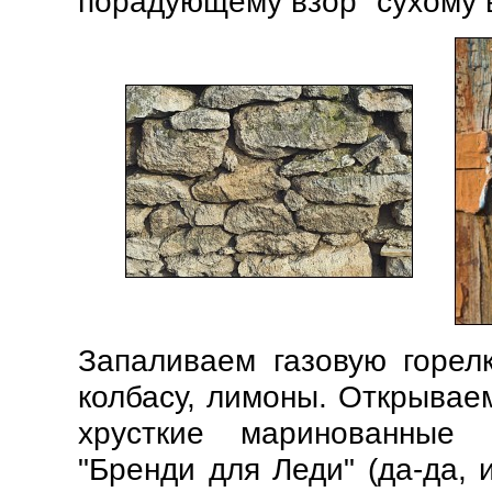
порадующему взор "сухому 
Запаливаем газовую горел
колбасу, лимоны. Открывае
хрусткие маринованные 
"Бренди для Леди" (да-да, 