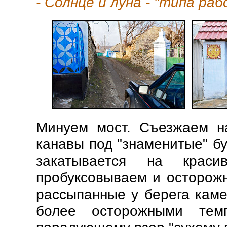
- Солнце и луна - "типа ра
Минуем мост. Съезжаем на
канавы под "знаменитые" бу
закатывается на краси
пробуксовывае
м и осторожн
рассыпанные у берега каме
более осторожными тем