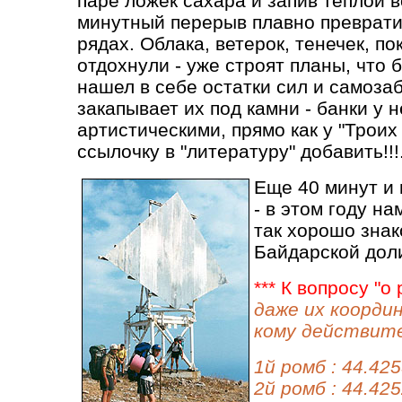
паре ложек сахара и запив теплой в
минутный перерыв плавно превратилс
рядах. Облака, ветерок, тенечек, по
отдохнули - уже строят планы, что 
нашел в себе остатки сил и самоза
закапывает их под камни - банки у 
артистическими, прямо как у "Троих 
ссылочку в "литературу" добавить!!!
Еще 40 минут и 
- в этом году н
так хорошо зна
Байдарской дол
*** К вопросу "о
даже их коорди
кому действит
1й ромб : 44.42
2й ромб : 44.42