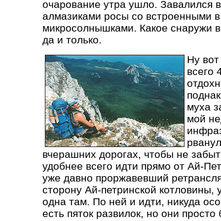
очарование утра ушло. Завалился в
алмазиками росы со встроенными в
микросолнышками. Какое снаружи вс
да и только.
Ну вот
всего 
отдохн
поднак
муха з
мой не
инфраз
рванул
вчерашних дорогах, чтобы не забыт
удобнее всего идти прямо от Ай-Пет
уже давно проржавевший ретранслят
сторону Ай-петринской котловины, 
одна там. По ней и идти, никуда ос
есть пяток развилок, но они просто