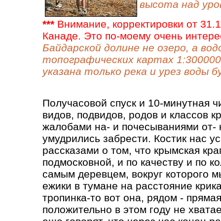
высота над уров
***
Внимание, корректировки от 31.1
Канаде. Это по-моему очень интере
Байдарской долине не озеро, а во
топографических картах 1:300000
указана только река и урез воды 
Получасовой спуск и 10-минутная чи
видов, подвидов, родов и классов к
жалобами на- и почесываниями от- 
умудрились забрести. Костик нас у
рассказами о том, что крымская кра
подмосковной, и по качеству и по к
самым деревцем, вокруг которого мы
ежики в тумане на расстояние крика
тропинка-то вот она, рядом - прямая 
положительно в этом году не хватае