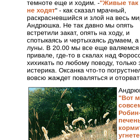
темноте еще и ходим. -
"Живые так
не ходят
" - как сказал мрачный,
раскрасневшийся и злой на весь ми
Андрюшка. Не так давно мы опять
встретили закат, опять на ходу, и
спотыкаясь и чертыхаясь думаем, а
луны. В 20.00 мы все еще валяемс
привале, где-то в скалах над Форос
хихикать по любому поводу, только 
истерика. Оксанка что-то погрустне
вовсю жаждет поваляться и оторвать
Андрюш
"Вот м
совсе
Робин-
печен
корми
угнете