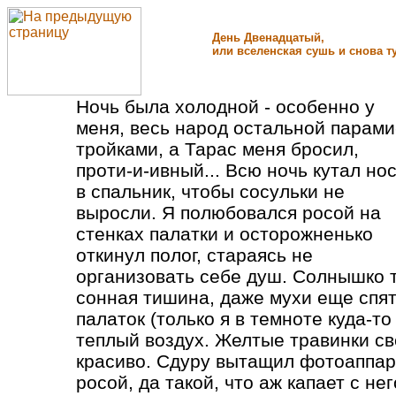
День Двенадцатый,
или вселенская сушь и снова т
Ночь была холодной - особенно у
меня, весь народ остальной парами
тройками, а Тарас меня бросил,
проти-и-ивный... Всю ночь кутал но
в спальник, чтобы сосульки не
выросли. Я полюбовался росой на
стенках палатки и осторожненько
откинул полог, стараясь не
организовать себе душ. Солнышко т
сонная тишина, даже мухи еще спя
палаток (только я в темноте куда-то
теплый воздух. Желтые травинки све
красиво. Сдуру вытащил фотоаппара
росой, да такой, что аж капает с нег