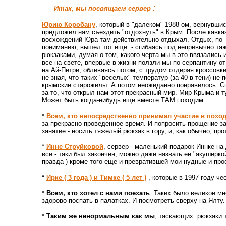
:
Итак, мы посвящаем сервер
Юрию Коробану
, который в "далеком" 1988-ом, вернувшис
предложил нам съездить "отдохнуть" в Крым. После кавка
восхождений Юра там действительно отдыхал. Отдых, по
пониманию, вышел тот еще - сгибаясь под непривычно т
рюкзаками, думая о том, какого черта мы в это ввязались 
все на свете, впервые в жизни ползли мы по серпантину о
на Ай-Петри, обливаясь потом, с трудом отдирая кроссовки
не зная, что таких "веселых" температур (за 40 в тени) не 
крымские старожилы. А потом неожиданно понравилось. С
за то, что открыл нам этот прекрасный мир. Мир Крыма и т
Может быть когда-нибудь еще вместе ТАМ походим.
*
Всем, кто непосредственно принимал участие в похо
за прекрасно проведенное время. И попросить прощение за 
занятие - носить тяжелый рюкзак в гору, и, как обычно, про
*
Инне Струйковой
, сервер - маленький подарок Иннке на
все - таки был закончен, можно даже назвать ее "акушерко
правда ) кроме того еще и превратившей мои нудные и про
*
Ирке ( 3 года ) и Тимке ( 5 лет )
, которые в 1997 году че
*
Всем, кто хотел с нами поехать
. Таких было великое м
здорово поспать в палатках. И посмотреть сверху на Ялту
*
Таким же ненормальным как мы
, таскающих рюкзаки т