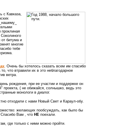
ь с Кавказа,
зских
 _нашему_
яжелыми
и проклиная
т Соколиного
 от битума и
помнят многие
пасибо тебе
уризма.
дах
. Очень бы хотелось сказать всем им спасибо
то, что втравили их в это неблагодарное
тив ветра.
 день рождения, при ее участии и поддержке он
й" проекта, ( не обижайся, солнышко, ведь это
странные монологи в диалог.
стно отходили с нами Новый Свет и Караул-обу.
ножество: желающих пообсуждать, как было бы
. Спасибо Вам , что
НЕ
поехали.
ам, где только с ними можно пройти.