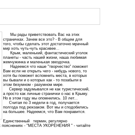
Мы рады приветствовать Вас на этих
страничках. Зачем все это? - В общем для
того, чтобы сделать этот достаточно мрачный
мир хоть чуть-чуть красивее...
Крым, маленький, фантастический уголок
планеты - часть нашей жизни, наша любимая
жемчужинка и маленькая звездочка.
Надеемся что наше "творчество" поможет
Вам если не открыть чего - нибудь нового, то
хотя бы поможет вспомнить места, в которых
вы бывали и о которых как - то позабыли в
этом безумном - разумном мире.
Сервер задумывался не как туристический,
а просто как личные странички о нас в Крыму.
Но в этом году мы опомнились. 10 лет...
Считая по 3 недели в год, получается
полгода под рюкзаком. Вот мы и сподобились
на большее. Надеемся, что Вам понравится.
Единственный термин, регулярно
х пояснениях - "МЕСТА УКОРЕНЕНИЯ " - читайте