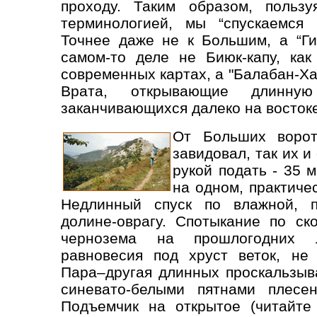
проходу. Таким образом, польз
терминологией, мы “спускаемся
Точнее даже не к Большим, а “Ги
самом-то деле не Биюк-капу, как
современных картах, а "Балабан-Ха
Врата, открывающие длинную
заканчивающихся далеко на востоке
От Больших воро
завидовал, так их и
рукой подать - 35 
на одном, практиче
Недлинный спуск по влажной, 
долине-оврагу. Спотыкание по ск
чернозема на прошлогодних л
равновесия под хруст веток, не
Пара–другая длинных проскальзыв
синевато-белыми пятнами плесе
Подъемчик на открытое (читайте