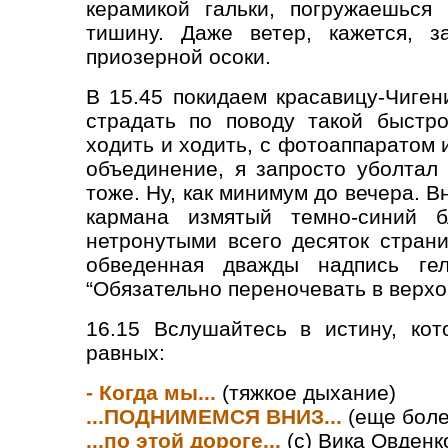
керамикой гальки, погружаешься
тишину. Даже ветер, кажется, з
приозерной осоки.
В 15.45 покидаем красавицу-Чиген
страдать по поводу такой быстр
ходить и ходить, с фотоаппаратом 
объединение, я запросто уболтал 
тоже. Ну, как минимум до вечера. В
кармана измятый темно-синий б
нетронутыми всего десяток стран
обведенная дважды надпись ге
“Обязательно переночевать в верхов
16.15 Вслушайтесь в истину, ко
равных:
- Когда мы...
(тяжкое дыхание)
...ПОДНИМЕМСЯ ВНИЗ...
(еще боле
...по этой дороге...
(с) Вика Овденк