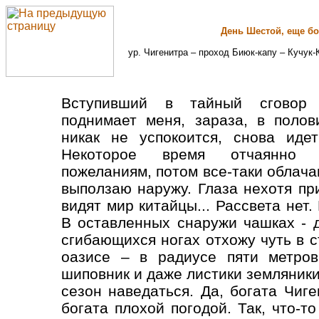
День Шестой, еще б
ур. Чигенитра – проход Биюк-капу – Кучук-К
Вступивший в тайный сговор 
поднимает меня, зараза, в полов
никак не успокоится, снова иде
Некоторое время отчаянно с
пожеланиям, потом все-таки облача
выползаю наружу. Глаза нехотя при
видят мир китайцы... Рассвета нет.
В оставленных снаружи чашках - 
сгибающихся ногах отхожу чуть в 
оазисе – в радиусе пяти метров
шиповник и даже листики земляники
сезон наведаться. Да, богата Чиг
богата плохой погодой. Так, что-то