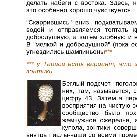
делать набеги с востока. Здесь,
это особенно хорошо чувствуется.
"Скаррившись" вниз, подхватывае
водой и отправляемся топтать к
добродушную, а затем злобную и 
В "мелкой и добродушной" (пока е
угнездились шампиньоны
***
*** у Тараса есть вариант, что 
зонтики.
Беглый подсчет “поголов
них, там, называется, 
цифру 43. Затем я пер
восприятия на чистую э
сообщество было по
жемчужное ожерелье, 
купола, зонтики, совер
внутрь пиалы-чаши со всеми пром