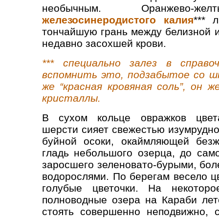
необычным. Оранжево-же
железосинеродистого калия
*** 
тончайшую грань между белизной и
недавно засохшей крови.
*** специально залез в справ
вспомнить это, подзабытое со шк
же “красная кровяная соль”, он ж
кристаллы.
В сухом кольце овражков цвет
шерсти сияет свежестью изумрудно
буйной осоки, окаймляющей безж
гладь небольшого озерца, до сам
заросшего зеленовато-бурыми, бол
водорослями. По берегам весело ц
голубые цветочки. На некотор
полноводные озера на Караби лет
стоять совершенно неподвижно, с