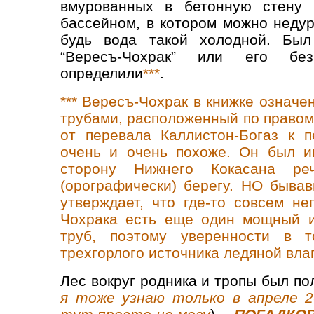
вмурованных в бетонную стену 
бассейном, в котором можно недур
будь вода такой холодной. Был
“Вересъ-Чохрак” или его б
определили
***
.
*** Вересъ-Чохрак в книжке означе
трубами, расположенный по правому
от перевала Каллистон-Богаз к п
очень и очень похоже. Он был и
сторону Нижнего Кокасана ре
(орографически) берегу. НО быва
утверждает, что где-то совсем не
Чохрака есть еще один мощный и
труб, поэтому уверенности в т
трехгорлого источника ледяной влаг
Лес вокруг родника и тропы был по
я тоже узнаю только в апреле 2