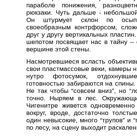
параболе понижения, разноцвет
рюкзаки. Чуть дальше - небольшо
Он штурмует склон по осыпи
своеобразным контрфорсом, слож
друг у другу вертикальных пласти
шепотом посвящает нас в тайну – 
вершине этой стены.
Насмотревшиеся всласть объекти
свои пластмассовые веки, камеры н
нутро фотосумок, отдохнувш
готовностью забираются на спины.
Не так чтобы “совсем вниз”, но “л
точно. Ныряем в лес. Окружающ
Чигенитре живется одновременно
вокруг, вроде, достаточно толсты
один невысокие, много “трупов” и 
по лесу, на сцену выходит раскале