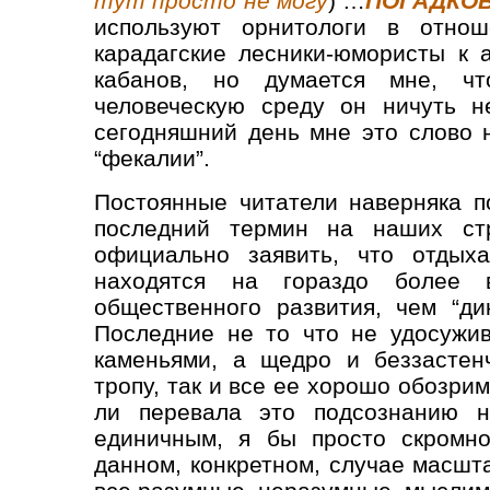
тут просто не могу
) …
ПОГАДКО
используют орнитологи в отнош
карадагские лесники-юмористы к 
кабанов, но думается мне, ч
человеческую среду он ничуть н
сегодняшний день мне это слово 
“фекалии”.
Постоянные читатели наверняка п
последний термин на наших стр
официально заявить, что отдых
находятся на гораздо более в
общественного развития, чем “д
Последние не то что не удосужив
каменьями, а щедро и беззастен
тропу, так и все ее хорошо обозри
ли перевала это подсознанию н
единичным, я бы просто скромно
данном, конкретном, случае масшт