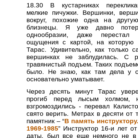
18.30 В кустарниках переклика
мелкие пичужки. Вершинки, верш
вокруг, похожие одна на другую
близнецы. Я уже давно поте
однообразии, даже перестал 
ощущения с картой, на которую н
Тарас. Удивительно, как только 
вершинках не заблудилась. С р
травянистый подъем. Таких подъем
было. Не знаю, как там дела у 
основательно уматывает.
Через десять минут Тарас увере
прогиб перед лысым холмом, 
взгромоздились - перевал Калисто
свято верить. Метрах в десяти от
памятник – “
В память инструктору
1969-1985
” Инструктор 16-и лет от
даты, был все еще немного не в 