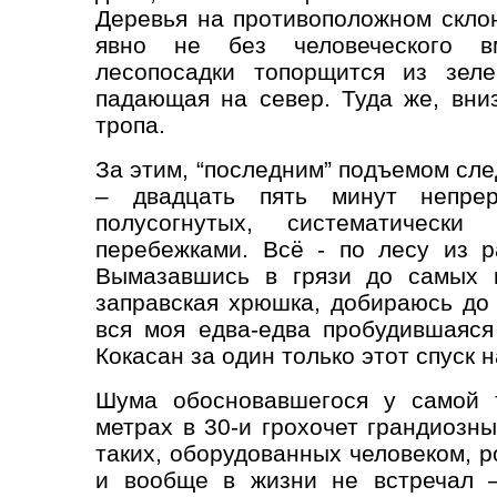
Деревья на противоположном скло
явно не без человеческого вм
лесопосадки топорщится из зеле
падающая на север. Туда же, вни
тропа.
За этим, “последним” подъемом сле
– двадцать пять минут непрер
полусогнутых, систематически
перебежками. Всё - по лесу из ра
Вымазавшись в грязи до самых п
заправская хрюшка, добираюсь до 
вся моя едва-едва пробудившаяся
Кокасан за один только этот спуск 
Шума обосновавшегося у самой 
метрах в 30-и грохочет грандиозн
таких, оборудованных человеком, р
и вообще в жизни не встречал 