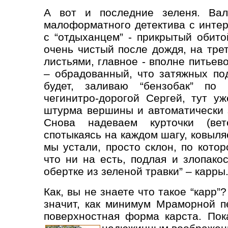
А вот и последние зеленя. Вал
малоформатного детектива с интер
с “отдыханцем” - прикрытый обит
очень чистый после дождя, на тр
листьями, главное - вполне питьев
– обрадованный, что затяжных по
будет, заливаю “бензобак” по 
чегинитро-дорогой Сергей, тут у
штурма вершины и автоматически 
Снова надеваем курточки (вете
спотыкаясь на каждом шагу, ковыля
мы устали, просто склон, по кото
что ни на есть, подлая и злопако
обертке из зеленой травки” – карры
Как, вы не знаете что такое “карр”?
значит, как минимум Мраморной пе
поверхностная форма карста. По