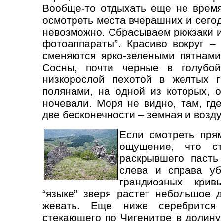
Вообще-то отдыхать еще не время
осмотреть места вчерашних и сего
невозможно. Сбрасываем рюкзаки и
фотоаппараты”. Красиво вокруг –
сменяются ярко-зелеными пятнами
Сосны, почти черные в голубой
низкорослой пехотой в желтых г
полянами, на одной из которых, 
ночевали. Моря не видно, там, гд
две бесконечности – земная и возд
Если смотреть пря
ощущение, что с
раскрывшего пасть
слева и справа уб
грандиозных кри
“языке” зверя растет небольшое
жевать. Еще ниже серебрится 
стекающего по Чигенитре в долину