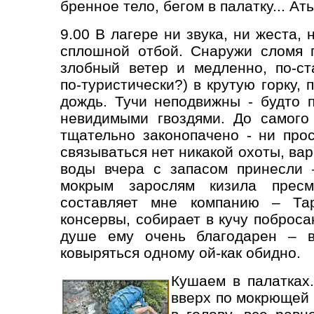
бренное тело, бегом в палатку... Ать
9.00 В лагере ни звука, ни жеста, 
сплошной отбой. Снаружи сломя 
злобный ветер и медленно, по-ст
по-туристически?) в крутую горку,
дождь. Тучи неподвижны - будто 
невидимыми гвоздями. До самого
тщательно законопачено - ни про
связываться нет никакой охоты, ва
воды вчера с запасом принесли 
мокрым зарослям кизила пресмы
составляет мне компанию – Тар
консервы, собирает в кучу поброса
душе ему очень благодарен – в
ковыряться одному ой-как обидно.
Кушаем в палатках
вверх по мокрющей 