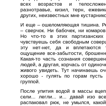
всех возрастов и телосложен
разнотравье, кизил, терн, ежеви
других, неизвестных мне кустарнико
И еще – ошеломляющая тишина. Ре
– сверчок. Ни бабочек, ни комаров
Но что-то в этих партизанских
чувствуешь себя свободным соверш
эту нет-нет, да и вплетаются 
ощущение все-забытости, брошенн
Какая-то часть сознания соверше
людей, а другая, корчась от одиноч
живого увидеть. Тут начинаешь оч
хорошо - гулять по горам пусть 
группой.
После упития водой в массы вцеп
сели... легли... и... давай изо 
распаковал рюк, не умылся, како