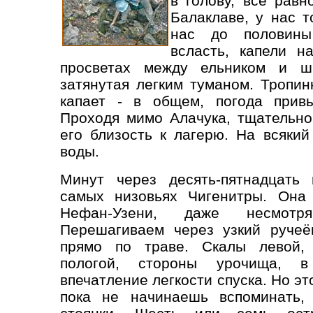
в голову, все равн
Балаклаве, у нас т
нас до половины
всласть, капели н
просветах между ельником и ши
затянутая легким туманом. Тропин
капает - в общем, погода привы
Проходя мимо Алачука, тщательно
его близость к лагерю. На всяки
воды.
Минут через десять-пятнадцать
самых низовьях Чигенитры. Она 
Нефан-Узени, даже несмотр
Перешагиваем через узкий ручеё
прямо по траве. Скалы левой,
пологой, стороны урочища, 
впечатление легкости спуска. Но это
пока не начинаешь вспоминать,