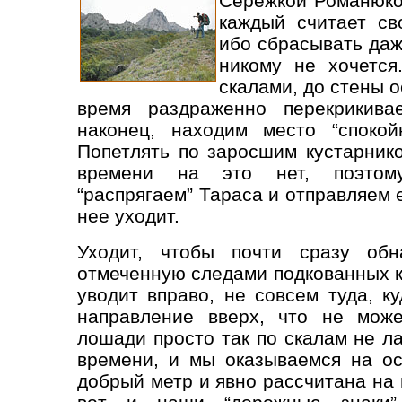
Сережкой Романюко
каждый считает св
ибо сбрасывать да
никому не хочетс
скалами, до стены о
время раздраженно перекрикивае
наконец, находим место “спокой
Попетлять по заросшим кустарник
времени на это нет, поэтому
“распрягаем” Тараса и отправляем е
нее уходит.
Уходит, чтобы почти сразу обн
отмеченную следами подкованных к
уводит вправо, не совсем туда, к
направление вверх, что не може
лошади просто так по скалам не л
времени, и мы оказываемся на о
добрый метр и явно рассчитана на