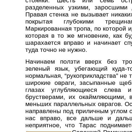
стоянки. Шесть или семь остр
разделенных узкими, заросшими 
Правая стенка не вызывает никаки
покрытая глубокими трещин
Маркированная тропа, по которой и
которая в то же мгновение, как б
шарахается вправо и начинает сп
туда точно не нужно.
Начинаем ползти вверх без тро
зеленый язык, убегающий куда-т
нормальная, “рукоприкладства” не 
широкие овраги, засыпанные щеб
глазах углубляющиеся слева и
брустверами, их окаймляющими, 
меньших параллельных оврагов. Ос
направлены под приличным углом о
нас вправо, все дальше и даль
неприятное, что Тарас поднимае