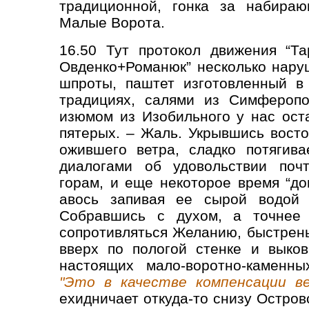
традиционной, гонка за набира
Малые Ворота.
16.50 Тут протокол движения “Т
Овденко+Романюк” несколько нару
шпроты, паштет изготовленный в
традициях, салями из Симферопо
изюмом из Изобильного у нас ост
пятерых. – Жаль. Укрывшись восто
ожившего ветра, сладко потягива
диалогами об удовольствии почт
горам, и еще некоторое время “до
авось запивая ее сырой водой и
Собравшись с духом, а точнее 
сопротивляться Желанию, быстрень
вверх по пологой стенке и выко
настоящих мало-воротно-каменны
"Это в качестве компенсации в
ехидничает откуда-то снизу Остров