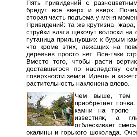
Пять привидений с разноцветным
бредут все вверх и вверх. Поче
вторая часть подъема у меня моме
Привидений: та же крутизна, жара,
струйки влаги щекочут волоски на 
путаница прильнувших к бурым ка
что кроме этих, лежащих на пове
деревьев просто нет. Все-таки ст
Вместо того, чтобы расти вертик
доставшегося по наследству скл
поверхности земли. Идешь и кажетс
растительность наклонена влево.
Чем выше, тем б
приобретает почва
камни на тропе –
известняк, а г
отблескивает смесь
окалины и горького шоколада. Оче