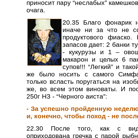
приносит пару “неслабых” камешко
очага.
20.35 Благо фонарик н
иначе ни за что не с
продуктового фиаско.
запасов дает: 2 банки ту
- кукурузы и 1 – овощ
макарон и целых 6 па
супов!!! “Легкий” и та
же было носить с самого Симфа
только всласть поругаться на изоб
же, во всем этом виноваты. И по
250г НЗ - “Черного аиста”:
- За успешно пройденную неделю,
и, конечно, чтобы поход - не пос
22.30 После того, как с ви
оприходована гречка с парой рыб