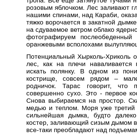
тропа. Всё еще затянутое тучами 
розовым яблочком. Лес заливают гл
нашими спинами, над Караби, оказ
тяжко ворочается в закатной дымке
на сдуваемое ветром облако ядерн
фотографируем послеобеденный 
оранжевыми всполохами вылупляюще
Потенциальный Хырколь-Хриколь ос
лес, как на плечи наваливается 
искать полянку. В одном из пон
кострище, совсем рядом – мале
родничок. Тарас говорит, что
совершенно сухо. Это - первое ко
Снова выбираемся на простор. С
медью и теплом. Моря уже третий 
сильнейшая дымка, будто далеко
костер, заливающий сизым дымом вс
все-таки преобладают над подъема