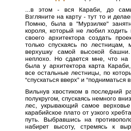
...в этом - вся Караби, до сам
Взгляните на карту - тут то и делае
Помню, была в "Мурзилке" занятн
короля, который не любил ходить 
своего архитектора создать прое
только спускаясь по лестницам,
верхушку самой высокой башни.
неплохо. Но сдается мне, что на
была у архитектора карта Караби
все остальные лестницы, по котор
“спускаться вверх” и “подниматься вн
Вильнув хвостиком в последний ра
полукругом, спускаясь немного вни
лес, укрывающий самое верховье
карабийское плато от узкого хребт
путь. Выбравшись на противопол
набирет высоту, стремясь к вы