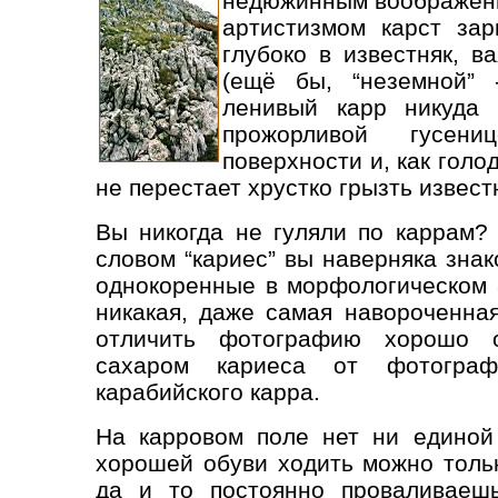
недюжинным воображен
артистизмом карст за
глубоко в известняк, 
(ещё бы, “неземной” 
ленивый карр никуда 
прожорливой гусен
поверхности и, как голо
не перестает хрустко грызть извест
Вы никогда не гуляли по каррам?
словом “кариес” вы наверняка знак
однокоренные в морфологическом 
никакая, даже самая навороченна
отличить фотографию хорошо о
сахаром кариеса от фотограф
карабийского карра.
На карровом поле нет ни единой
хорошей обуви ходить можно тольк
да и то постоянно проваливаешь