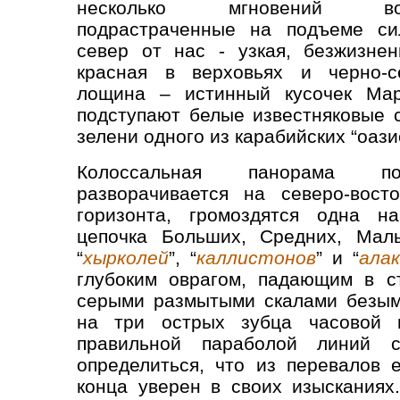
несколько мгновений восс
подрастраченные на подъеме с
север от нас - узкая, безжизнен
красная в верховьях и черно-
лощина – истинный кусочек Мар
подступают белые известняковые с
зелени одного из карабийских “оази
Колоссальная панорама пос
разворачивается на северо-вост
горизонта, громоздятся одна н
цепочка Больших, Средних, Мал
“
хырколей
”, “
каллистонов
” и “
ала
глубоким оврагом, падающим в с
серыми размытыми скалами безым
на три острых зубца часовой ш
правильной параболой линий с
определиться, что из перевалов е
конца уверен в своих изысканиях