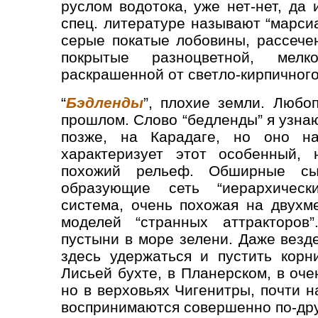
руслом водотока, уже нет-нет, да 
спец. литературе называют “марси
серые покатые лобовины, рассече
покрытые разноцветной, мел
раскрашенной от светло-кирпичного
“
Бэдленды
”, плохие земли. Любо
прошлом. Слово “бедленды” я узна
позже, на Карадаге, но оно н
характеризует этот особенный,
похожий рельеф. Обширные сып
образующие сеть “иерархически
система, очень похожая на двухм
моделей “странных аттракторов
пустыни в море зелени. Даже везд
здесь удержаться и пустить корн
Лисьей бухте, в Планерском, в оч
но в верховьях Чигенитры, почти н
воспринимаются совершенно по-дру