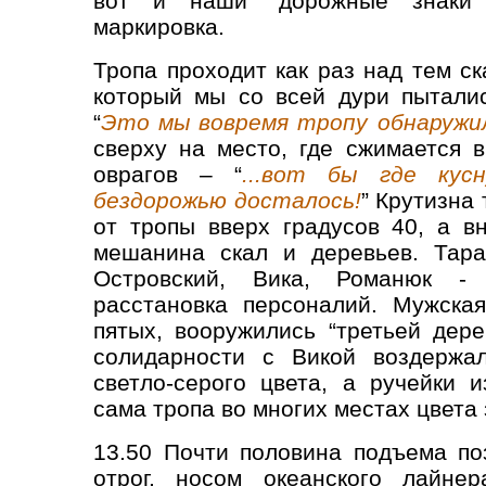
вот и наши “дорожные знаки” 
маркировка.
Тропа проходит как раз над тем с
который мы со всей дури пыталис
“
Это мы вовремя тропу обнаружи
сверху на место, где сжимается в
оврагов – “
...вот бы где кус
бездорожью досталось!
” Крутизна
от тропы вверх градусов 40, а в
мешанина скал и деревьев. Тара
Островский, Вика, Романюк - 
расстановка персоналий. Мужска
пятых, вооружились “третьей дере
солидарности с Викой воздержал
светло-серого цвета, а ручейки 
сама тропа во многих местах цвета
13.50 Почти половина подъема по
отрог, носом океанского лайне