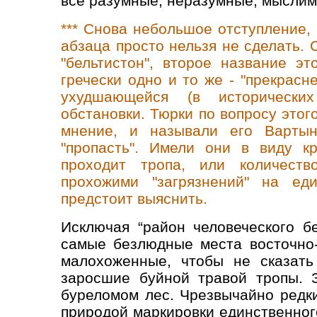
все разумные, неразумные, мысли
*** Снова небольшое отступление,
абзаца просто нельзя не сделать. С
"бельтистон", второе название эт
гречески одно и то же - "прекрас
ухудшающейся (в исторических
обстановки. Тюрки по вопросу этог
мнение, и называли его Вартын-
"пропасть". Имели они в виду к
проходит тропа, или количеств
прохожими "загрязнений" на ед
предстоит выяснить.
Исключая “район человеческого бе
самые безлюдные места восточно-
малохоженные, чтобы не сказать
заросшие буйной травой тропы. 
буреломом лес. Чрезвычайно редк
природой маркировки единственног