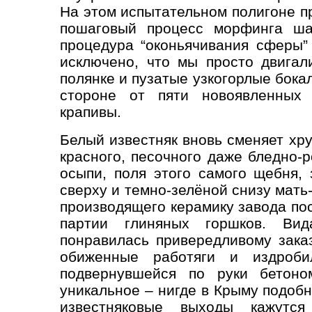
На этом испытательном полигоне п
пошаговый процесс морфинга ша
процедура “оконьячивания сферы”
исключено, что мы просто двигал
полянке и пузатые узкогорлые бокал
стороне от пяти новоявленных 
крапивы.
Белый известняк вновь сменяет хр
красного, песочного даже бледно-р
осыпи, поля этого самого щебня,
сверху и темно-зелёной снизу мать
производящего керамику завода по
партии глиняных горшков. Ви
понравилась привередливому заказ
обиженные работяги и издроби
подвернувшейся по руки бетоно
уникальное – нигде в Крыму подоб
известняковые выходы кажутся