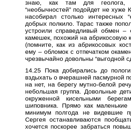
знаю, как там для геолога,
“необычностей” подойдет не хуже 
насобирал столько интересных “
добрых полкило. Тарас также попо
устроили справедливый обмен – 
камешек, похожий на абрикосовую 
(помните, как из абрикосовых кос
ему – обломок с отпечатком окаме
чрезвычайно довольны “выгодной сд
14.25 Пока добирались до пологи
вздыхать о вчерашней пасмурной по
на нет, на берегу мутно-белой реч
небольшая группа. Довольные дет
окруженной кисельными берега
шиповника. Прямо как маленькие 
минимум полгода не видевшие п
Сергея останавливаются пообщать
хочется поскорее забраться повыш