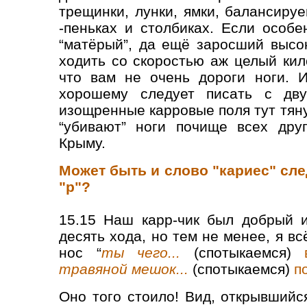
трещинки, лунки, ямки, балансиру
-пеньках и столбиках. Если особе
“матёрый”, да ещё заросший высо
ходить со скоростью аж целый кил
что вам не очень дороги ноги. И
хорошему следует писать с дву
изощренные карровые поля тут тяну
“убивают” ноги почище всех дру
Крыму.
Может быть и слово "кариес" сле
"р"?
15.15 Наш карр-чик был добрый и
десять хода, но тем не менее, я в
нос “
ты чего...
(спотыкаемся)
травяной мешок...
(спотыкаемся)
п
Оно того стоило! Вид, открывшийс