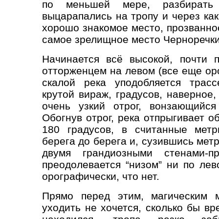
по меньшей мере, разбирать
выцарапались на тропу и через ка
хорошо знакомое место, прозванное
самое зрелищное место Черноречки
Начинается всё высокой, почти п
отторженцем на левом (все еще оро
скалой река уподобляется трас
крутой вираж, градусов, наверное,
очень узкий отрог, вонзающийся
Обогнув отрог, река отпрыгивает о
180 градусов, в считанные метр
берега до берега и, сузившись мет
двумя грандиозными стенами-п
преодолевается “низом” ни по лев
орографически, что нет.
Прямо перед этим, магическим м
уходить не хочется, сколько бы вр