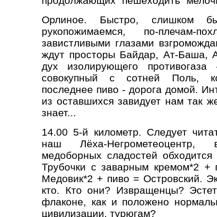
продолжающих “пешеходить” мелоч
Орлиное. Быстро, слишком бы
рукопожимаемся, по-плечам-п
завистливыми глазами взгроможда
ждут просторы Байдар, Ат-Баша, 
дух изолирующего противогаза 
совокупный с сотней Поль, ко
последнее пиво - дорога домой.
Ин
из оставшихся завидует нам так же
знает...
14.00 5-й километр. Следует чита
наш Лёха-Негрометеоцентр,
медоборных сладостей обходится 
Трубочки с заварным кремом*2 + 
Медовик*2 + пиво = Островский. Э
кто. Кто они? Извращенцы? Эсте
флаконе, как и положено нормаль
цивилизации, турюгам?