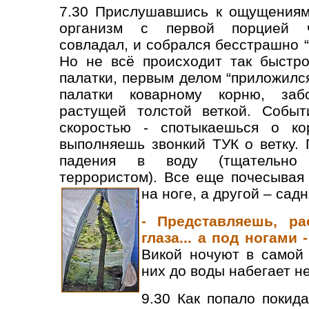
7.30 Прислушавшись к ощущениям 
организм с первой порцией че
совладал, и собрался бесстрашно “
Но не всё происходит так быстро
палатки, первым делом “приложилс
палатки коварному корню, заб
растущей толстой веткой. Событ
скоростью - спотыкаешься о к
выполняешь звонкий ТУК о ветку. 
падения в воду (тщательно 
террористом). Все еще почесывая
на ноге, а другой – сад
- Представляешь, ра
глаза... а под ногами -
Викой ночуют в самой 
них до воды набегает н
9.30 Как попало покида