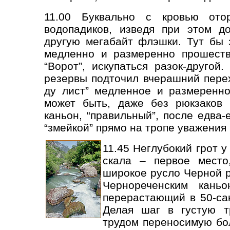
11.00 Буквально с кровью ото
водопадиков, изведя при этом д
другую мегабайт флэшки. Тут бы 
медленно и размеренно прошеств
“Ворот”, искупаться разок-другой
резервы подточил вчерашний перех
ду лист” медленное и размеренно
может быть, даже без рюкзаков
каньон, “правильный”, после едва
“змейкой” прямо на тропе уважения 
11.45 Неглубокий грот у
скала – первое место
широкое русло Черной р
Чернореченским каньо
перерастающий в 50-са
Делая шаг в густую т
трудом переносимую бол