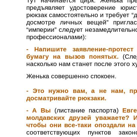
Тут начинается цирк. Женька пр
предъявляет удостоверение юрис
рюкзак самостоятельно и требует “
досмотре личных вещей” приглас
“империи” следует незамедлительно
профессионалами):
- Напишите заявление-протес
бумагу на вызов понятых.
(След
насколько нам станет после этого х
Женька совершенно спокоен.
- Это нужно вам, а не нам, п
досматривайте рюкзаки.
- А Вы
(листание паспорта)
Евг
молдавских друзей уважаете? 
чтобы они все-таки опоздали на
соответствующих пунктов закон