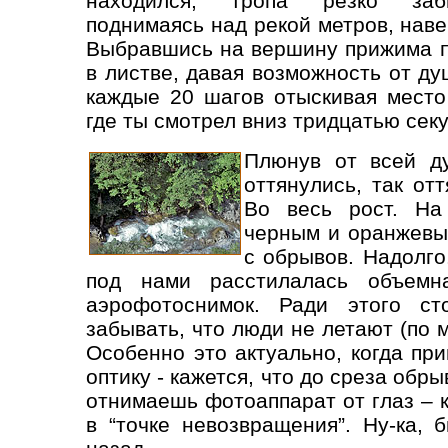
находился, тропа резко заб
поднимаясь над рекой метров, наве
Выбравшись на вершину прижима пр
в листве, давая возможность от ду
каждые 20 шагов отыскивая место
где ты смотрел вниз тридцатью сек
Плюнув от всей д
оттянулись, так отт
Во весь рост. На
черным и оранжевы
с обрывов. Надолго
под нами расстилалась объемна
аэрофотоснимок. Ради этого ст
забывать, что люди не летают (по 
Особенно это актуально, когда пр
оптику - кажется, что до среза об
отнимаешь фотоаппарат от глаз – к
в “точке невозвращения”. Ну-ка, 