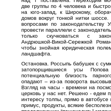
над “i” поставлена. Переходим м
две группы по 4 человека и быстр
на юго-запад, к Широкому, обор
домов вокруг тонкой нитки шоссе.
вопросами по законодательству У
провести параллели с законодател
только скучковаться с законо
Андрюшкой-Викой-Сережкой Роман
чтобы знойная юридическая поле
ландшафта.
Остановка. Россыпь бабушек с сум
затопорщившиеся усы Попова
потенциальную близость парног
опадают – из-за поворота высовыв
Взгляд на часы - времени на посм
церковь у нас нет. Решено - едем 
интересу толпы, прямо в автобусе
примус, продукты, всякие бесполез