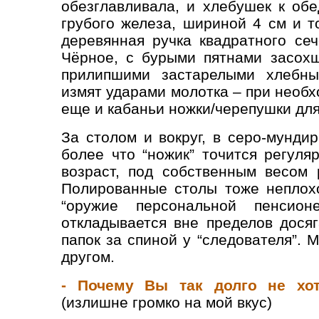
обезглавливала, и хлебушек к обе
грубого железа, шириной 4 см и 
деревянная ручка квадратного сеч
Чёрное, с бурыми пятнами засохш
прилипшими застарелыми хлебны
измят ударами молотка – при необ
еще и кабаньи ножки/черепушки для
За столом и вокруг, в серо-мунди
более что “ножик” точится регуля
возраст, под собственным весом 
Полированные столы тоже неплохо
“оружие персональной пенсион
откладывается вне пределов досяг
папок за спиной у “следователя”.
другом.
- Почему Вы так долго не хот
(излишне громко на мой вкус)