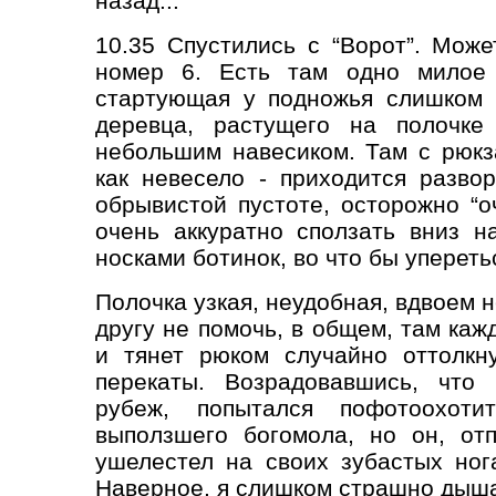
назад...
10.35 Cпустились с “Ворот”. Може
номер 6. Есть там одно милое м
стартующая у подножья слишком 
деревца, растущего на полочк
небольшим навесиком.
Там с рюкз
как невесело - приходится разво
обрывистой пустоте, осторожно “о
очень аккуратно сползать вниз н
носками ботинок, во что бы упереть
Полочка узкая, неудобная, вдвоем н
другу не помочь, в общем, там каж
и тянет рюком случайно оттолкн
перекаты. Возрадовавшись, что
рубеж, попытался пофотоохоти
выползшего богомола, но он, от
ушелестел на своих зубастых ног
Наверное, я слишком страшно дыш