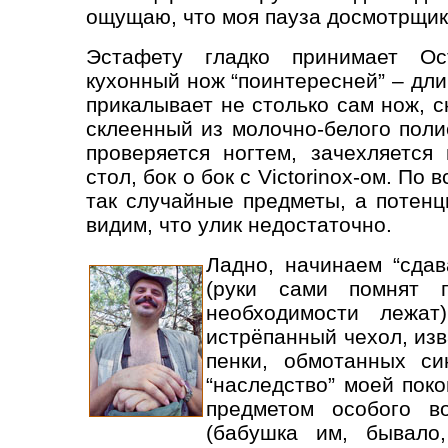
ощущаю, что моя пауза досмотрщик
Эстафету гладко принимает Ос
кухонный нож “поинтересней” – дл
прикалывает не столько сам нож, с
склеенный из молочно-белого поли
проверяется ногтем, зачехляется
стол, бок о бок с Victorinox-ом. По 
так случайные предметы, а потенц
видим, что улик недостаточно.
Ладно, начинаем “сдав
(руки сами помнят 
необходимости лежат
истрёпанный чехол, изв
пенки, обмотанных си
“наследство” моей пок
предметом особого в
(бабушка им, бывало