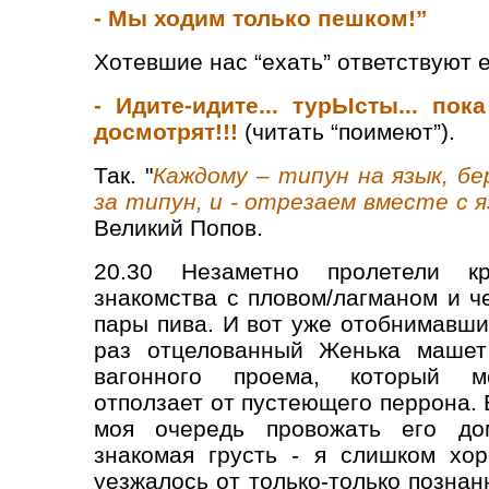
- Мы ходим только пешком!”
Хотевшие нас “ехать” ответствуют 
- Идите-идите... турЫсты... пока
досмотрят!!!
(читать “поимеют”).
Так. "
Каждому – типун на язык, б
за типун, и - отрезаем вместе с я
Великий Попов.
20.30 Незаметно пролетели кр
знакомства с пловом/лагманом и ч
пары пива. И вот уже отобнимавши
раз отцелованный Женька машет
вагонного проема, который ме
отползает от пустеющего перрона. 
моя очередь провожать его дом
знакомая грусть - я слишком хо
уезжалось от только-только познан