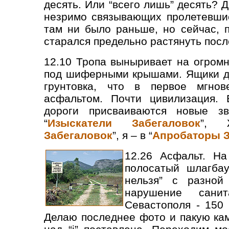
десять. Или “всего лишь” десять? 
незримо связывающих пролетевшие
там ни было раньше, но сейчас, 
старался предельно растянуть посл
12.10 Тропа выныривает на огром
под шиферными крышами. Ящики дл
грунтовка, что в первое мгнов
асфальтом. Почти цивилизация. 
дороги присваиваются новые зв
“
Изыскатели Забегаловок
”, 
Забегаловок
”, я – в “
Апробаторы З
12.26 Асфальт. На
полосатый шлагбау
нельзя” с разной
нарушение санит
Севастополя - 150 
Делаю последнее фото и пакую кам