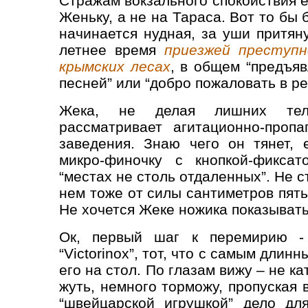
Стражам вокзального спокойствия е
Женьку, а не на Тараса. Вот то бы
начинается нудная, за уши притян
летнее время
приезжей преступ
крымских лесах
, в общем “предъяв
песней” или “добро пожаловать в ре
Жека, не делая лишних тело
рассматривает агитационно-проп
заведения. Знаю чего он тянет,
микро-финочку с кнопкой-фиксат
“местах не столь отдаленных”. Не 
нем тоже от силы сантиметров пять
Не хочется Жеке ножика показывать
Ок, первый шаг к перемирию -
“Victorinox”, тот, что с самым длин
его на стол. По глазам вижу – не к
жуть, немного торможу, пропуская 
“швейцарской игрушкой” дело дл