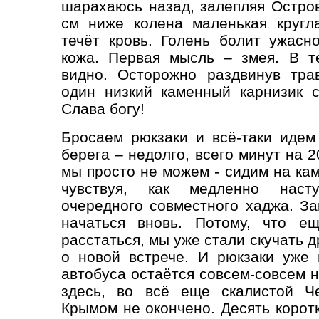
шарахаюсь назад, залепляя Остров
см ниже колена маленькая кругл
течёт кровь. Голень болит ужасно
кожа. Первая мысль – змея. В т
видно. Осторожно раздвинув тра
один низкий каменный карнизик 
Слава богу!
Бросаем рюкзаки и всё-таки идем
берега – недолго, всего минут на 2
мы просто не можем - сидим на кам
чувствуя, как медленно наст
очередного совместного хаджа. За
начаться вновь. Потому, что е
расстаться, мы уже стали скучать др
о новой встрече. И рюкзаки уже 
автобуса остаётся совсем-совсем 
здесь, во всё еще скалистой Ч
Крымом не окончено. Десять корот