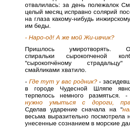
отвалилась: за день полежалок См
целый месяц исправно солярий пос
на глаза какому-нибудь инжирскому
им беды.
- Наро-од! А же мой Жи-ивчик?
Пришлось умиротворять. О
спиральки сырокопченой колб
"сырокопчёному страдальцу
смайликами хватило.
-
Где тут у вас родник?
- засидев
в городе Чудесной Шляпе явн
терпелось немного размяться.
нужно умыться с дороги, пра
Сделав ударение сначала на "
на
весьма выразительно посмотрела 
унесенные сознанием в морские да