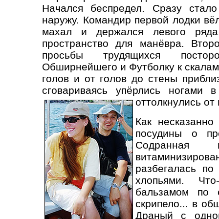
Начался беспредел. Сразу стало
наружу. Командир первой лодки вё
махал и держался левого ряда,
пространство для манёвра. Втор
просьбы трудящихся постор
Обширнейшего и Футболку к скалам.
голов и от голов до стены прибли
сговариваясь упёрлись ногами в
оттолкнулись от
Как несказанно
посудины о пр
Содранная 
витаминизиров
разбегалась по
хлопьями. Чт
бальзамом по 
скрипело... в о
Драный с одно