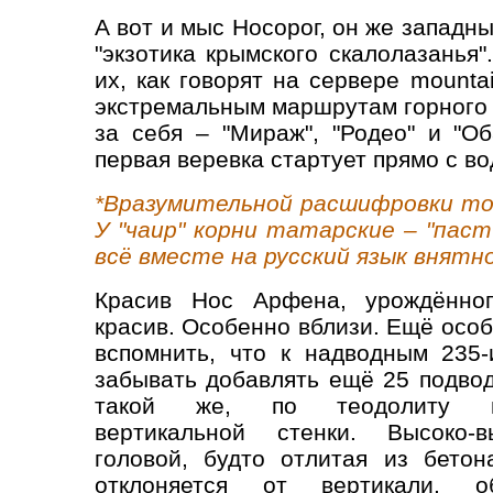
А вот и мыс Носорог, он же западн
"экзотика крымского скалолазанья"
их, как говорят на сервере mounta
экстремальным маршрутам горного 
за себя – "Мираж", "Родео" и "О
первая веревка стартует прямо с во
*Вразумительной расшифровки то
У "чаир" корни татарские – "пастб
всё вместе на русский язык внятно
Красив Нос Арфена, урождённо
красив. Особенно вблизи. Ещё особ
вспомнить, что к надводным 235
забывать добавлять ещё 25 подво
такой же, по теодолиту в
вертикальной стенки. Высоко-
головой, будто отлитая из бетон
отклоняется от вертикали, о