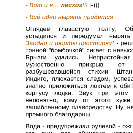
- Вот и я…
лесхоз
!!!
:-)))
- Всё одно нырять придется…
Оглядев глазастую толпу, Об
устыдился и передумал нырять 
Заодно и шорты простирну!
- реш
тонной "бомбочкой" сигает с невыс
Брызги удались. Непристойная
мужественно прикрыв от 
разбушевавшейся стихии Штан
Индиго, плюхается следом, успев
знатно приложиться локтем к оби
корпусу лодки. Звук при этом 
непонятно, кому от этого хуж
зашибленному плавсредству. Ну, н
премного благодарны.
Вода - предупреждал рулевой - ож