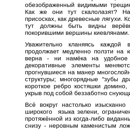
обезображенный видимыми трещин
Как же они тут скалолазят? На
присосках, как древесные лягухи. Кс
тут должны быть видны верёв
покорившими вершины киевлянами..
Уважительно кланяясь каждой в
продолжает медленно ползти на ю
верна - ни намёка на удобное 
декоративные элементы меняютс
прогнувшиеся на манер многослой
структуры; многорядные "зубы др
короткое ребро костяшки домино, 
укрыв под собой беззаботно снующи
Всё вокруг настолько изысканно 
широкого языка зелени, ограниче
протяжённой из когда-либо виданн
снизу - неровным каменистым ло