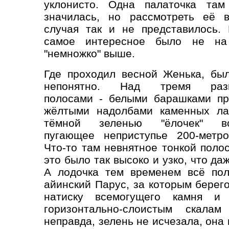
уклонисто.
Одна палаточка там
значилась, но рассмотреть её в
случая так и не представилось.
самое интересное было не на
"немножко" выше.
Где проходил весной Женька, бы
непонятно. Над тремя разн
полосами - белыми барашками пр
жёлтыми надолбами каменных ла
тёмной зеленью "ёлочек" во
пугающее неприступье 200-метро
Что-то там невнятное тонкой поло
это было так высоко и узко, что да
А лодочка тем временем всё пол
айинский Парус, за которым берего
натиску всемогущего камня и 
горизонтально-слоистым скала
неправда, зелень не исчезала, она