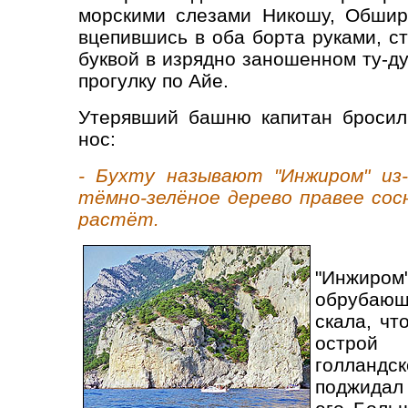
морскими слезами Никошу, Обшир
вцепившись в оба борта руками, с
буквой в изрядно заношенном ту-д
прогулку по Айе.
Утерявший башню капитан бросил
нос:
- Бухту называют "Инжиром" из
тёмно-зелёное дерево правее сос
растёт.
"Инжиро
обрубающ
скала, чт
острой
голланд
поджидал 