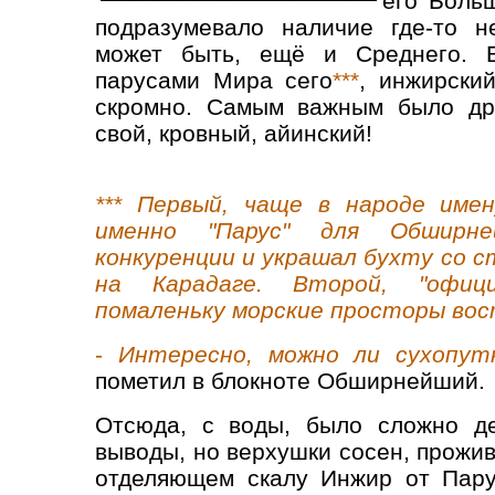
его Боль
подразумевало наличие где-то н
может быть, ещё и Среднего. 
парусами Мира сего
***
, инжирски
скромно.
Самым важным было дру
свой, кровный, айинский!
*** Первый, чаще в народе имен
именно "Парус" для Обширн
конкуренции и украшал бухту со 
на Карадаге. Второй, "офици
помаленьку морские просторы вос
-
Интересно, можно ли сухопут
пометил в блокноте Обширнейший.
Отсюда, с воды, было сложно де
выводы, но верхушки сосен, прожи
отделяющем скалу Инжир от Пару