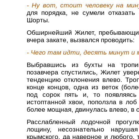
- Ну вот, стоит человеку на мину
для порядка, не сумели отказать
Шорты.
Обширнейший Жилет, пребывающий
вчера закате, вызвался проводить:
- Чего там идти, десять минут и 
Выбравшись из бухты на тропин
позавчера спустились, Жилет увер
тенденцию отклонения влево. Троп
конце концов, одна из веток (бол
под сорок пять и, то появляясь
истоптанной хвои, поползла в лоб 
более мощная, двинулась влево, в 
Расслабленный лодочной прогул
лощину, несознательно наруша
крымского, да наверное и любого, т