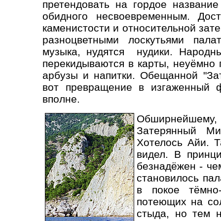
претендовать на гордое название
обидного несвоевременным. Дос
каменистости и относительной зат
разноцветными лоскутьями палат
музыка, нудятся нудики. Народны
перекидываются в карты, неуёмно 
арбузы и напитки. Обещанной "Зат
вот превращение в изгаженный ф
вполне.
Обширнейшему, 
Затерянный Ми
Хотелось Айи. Т
видел. В принц
безнадёжен - че
становилось пал
в покое тёмно
потеющих на со
стыда, но тем 