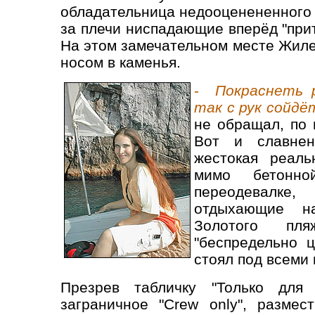
обладательница недооценененного
за плечи ниспадающие вперёд "прит
На этом замечательном месте Жиле
носом в каменья.
-
Покраснеть 
так с рук сойдё
не обращал, по 
Вот и славнен
жестокая реаль
мимо бетонн
переодевалке,
отдыхающие н
Золотого пля
"беспредельно 
стоял под всеми
Презрев табличку "Только для
заграничное "Сrew only", размес