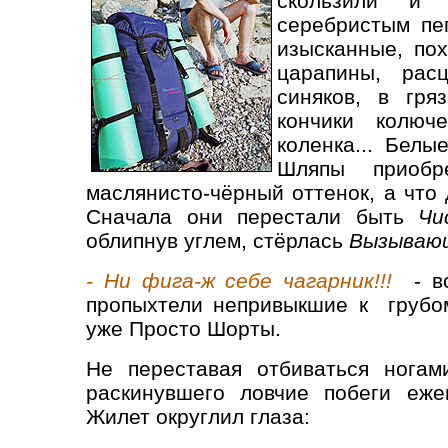
скользили и 
серебристым пе
изысканные, по
царапины, рас
синяков, в гря
кончики колюче
коленка... Бел
Шляпы приобр
маслянисто-чёрный оттенок, а что
Сначала они перестали быть
Чи
облипнув углем, стёрлась
Вызываю
- Ни фига-ж себе чагарник!!!
- вс
пропыхтели непривыкшие к грубо
уже Просто Шорты.
Не переставая отбиваться ногам
раскинувшего ловчие побеги еже
Жилет округлил глаза: