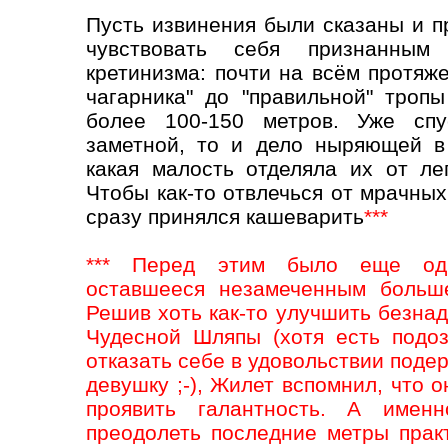
Пусть извинения были сказаны и п
чувствовать себя признанным 
кретинизма: почти на всём протяж
чагарника" до "правильной" троп
более 100-150 метров. Уже спу
заметной, то и дело ныряющей в
какая малость отделяла их от ле
Чтобы как-то отвлечься от мрачны
сразу принялся кашеварить
***
*** Перед этим было еще одн
оставшееся незамеченным больше
Решив хоть как-то улучшить безна
Чудесной Шляпы (хотя есть подоз
отказать себе в удовольствии поде
девушку ;-), Жилет вспомнил, что
проявить галантность. А имен
преодолеть последние метры практ