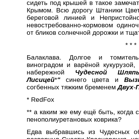
сидеть под крышей в такое замеча
Крымом. Всю дорогу Штаники Цве
береговой линией и Непристойн
невостребованно-кормовом одино
от бликов солнечной дорожки и тща
* * *
Балаклава. Долгое и томитель
виноградом и варёной кукурузой,
набережной
Чудесной Шля
Лисицей
*
"
синего цвета и
Выз
согбенных тяжким бременем
Двух
-
* RedFox
** а каким же ему ещё быть, когда
пенополиуретановых коврика?
Едва выбравшись из Чудесных о