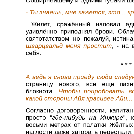
Обширнейшему и одними губами ше
- Ты знаешь, мне кажется, это... к
Жилет, сражённый наповал ед
удивлённо приподнял брови.
Обла
святотатством, но, пожалуй, истина
Шварцвальд
меня простит
, - на
себя.
* * *
А ведь я снова приеду сюда след
страницу нового, всё ещё пахн
блокнота.
Чтобы попробовать вс
какой стороны Айя красивее Айи...
Согласно договоренности, капита
просто "
где-нибудь на Инжире
", 
восьми метрах от палатки Жёлтых
наглости даже загорать перестали.