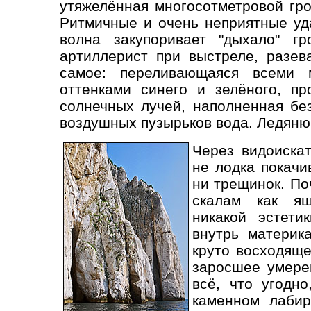
утяжелённая многосотметровой гро
Ритмичные и очень неприятные уд
волна закупоривает "дыхало" гр
артиллерист при выстреле, разева
самое: переливающаяся всеми
оттенками синего и зелёного, п
солнечных лучей, наполненная б
воздушных пузырьков вода. Ледяню
Через видоискат
не лодка покачи
ни трещинок. По
скалам как ящ
никакой эстети
внутрь материк
круто восходящ
заросшее умере
всё, что угодно
каменном лабир