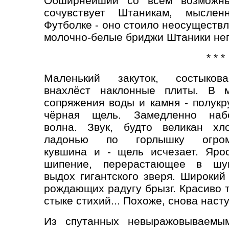
Обширнейший со всем возможны
сочувствует Штаникам, мыслен
Футболке - оно стоило неосуществл
молочно-белые бриджи Штаники не
* * *
Маленький закуток, состыкова
внахлёст наклонные плиты. В 
сопряжения воды и камня - полукр
чёрная щель. Замедленно набе
волна. Звук, будто великан хл
ладонью по горлышку огром
кувшина и - щель исчезает. Яро
шипение, перерастающее в шу
выдох гигантского зверя. Широкий
рождающих радугу брызг. Красиво 
стыке стихий... Похоже, снова наст
Из спутанных невыражовываемым