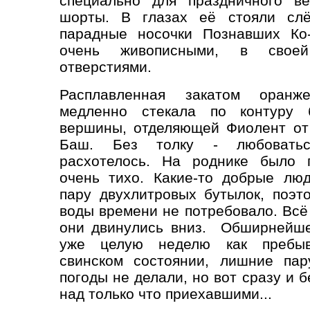
специально для праздничного ве
шорты. В глазах её стояли слё
парадные носочки Познавших Ко-
очень живописными, в своей
отверстиями.
Расплавленная закатом оранж
медленно стекала по контуру 
вершины, отделяющей Фиолент от
Баш. Без толку - любоватьс
расхотелось. На роднике было 
очень тихо. Какие-то добрые лю
пару двухлитровых бутылок, поэт
воды времени не потребовало. Всё
они двинулись вниз. Обширнейше
уже целую неделю как пребы
свинском состоянии, лишние пар
погоды не делали, но вот сразу и 
над только что приехавшими...