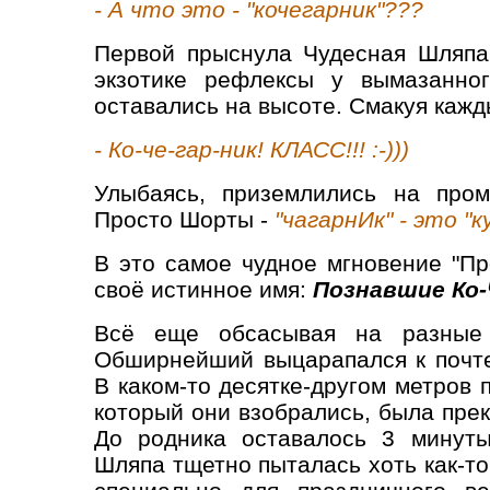
- А что это - "кочегарник"???
Первой
прыснула
Чудесная Шляпа
экзотике рефлексы у вымазанно
оставались на высоте. Смакуя кажды
- Ко-че-гар-ник! КЛАСС!!! :-)))
Улыбаясь, приземлились на пр
Просто Шорты -
"чагарнИк" - это "
В это самое чудное мгновение "Пр
своё истинное имя:
Познавшие Ко-
Всё еще обсасывая на разные 
Обширнейший выцарапался к почте
В каком-то десятке-другом метров 
который они взобрались, была пре
До родника оставалось 3 минуты
Шляпа тщетно пыталась хоть как-то