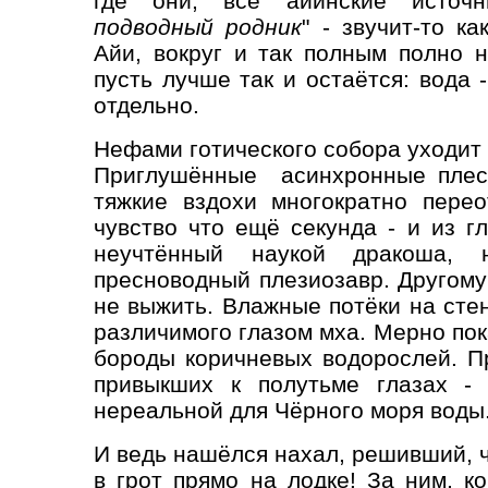
где они, все айинские источни
подводный родник
" - звучит-то к
Айи, вокруг и так полным полно н
пусть лучше так и остаётся: вода 
отдельно.
Нефами готического собора уходит
Приглушённые асинхронные плеск
тяжкие вздохи многократно пере
чувство что ещё секунда - и из г
неучтённый наукой дракоша,
пресноводный плезиозавр. Другому 
не выжить. Влажные потёки на сте
различимого глазом мха. Мерно по
бороды коричневых водорослей. Пр
привыкших к полутьме глазах - 
нереальной для Чёрного моря воды
И ведь нашёлся нахал, решивший, ч
в грот прямо на лодке! За ним, к