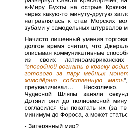
развернул Снасти Красноречия, н
в-Миру Бухты на острые Крючки
через какую-то минуту-другую заг
направлялась к стае Морских во
зубами у самодельных штурвалов м
Начисто лишенный умения торгова
долгое время считал, что Джерал
описывая коммуникативные способ
из своих латиноамериканских
"
способной вогнать в краску води
готового за пару медных моне
живодёрню собственную мать
"
преувеличивал… Нисколечко. 
Чудесной Шляпы заняли секунд
Дотяни они до полновесной мину
согласился бы покатать их (за те
минимум до Фороса, а может статьс
- Затерянный мир?