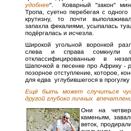
удобнее
". Коварный "закон" мин
Тропа, суетно перебегая с одного
крутизну, то почти выполажива
запахла фекалиями, усыпалась туа
подёргалась и исчезла.
Широкой угольной воронкой разл
слева и справа сомкнули ст
отклассифицированные в неза
Шапочкой в песенке про Африку -
позорное отступление, которое, ко
для едва углубившегося в прогулку
Ещё быть может случиться чудо
другой глубоко личных впечатлен
Они на четвер
каменьям, зава
веток, продирал