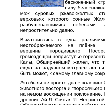
бесконечный ст
силу белоснежна
меж суровых ржаво-желтых ст
верховьях которого сонные Жил
разбушевавшимися небесами 
непростительно давно.
Всматриваясь в едва различим
неотображаемого на плёнке 
вершины породившего Носор
громоздящей неприступье горизонт
Калы, Обширнейший жалел, что т
сюда на надувном матрасе лет пят
быть может, к самому главному сок
Это были не просто два с половино
животного восторга и "поросячьего
на немом восхищении поклонение. Н
древние Ай-Я, Святая-Я. Непристой