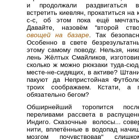
и продолжали раздвигаться в
встретить киевлян, прокатиться на ка
с-с, об этом пока ещё мечтать
Давайте, назовём "второй ст
овощей на базаре
. Так безопас
Особенно в свете безрезультатн
этому самому поводу. Нельзя, ник
лень Жёлтых Смайликов, изготови
сколько ж можно рюкзаки туда-сюда
месте-не-сидящих, в активе? Штан
пакуют да Непристойная Футболк
троих соображаем. Кстати, а 
обязательно бегом?
Обширнейший торопится посл
переливами рассвета в распущен
Индиго. Сказочные волосы... сов
нити, вплетённые в водопад начи
мозгом почувствовав" слишк