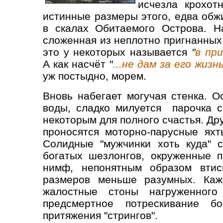
исчезла крохот
истинные размеры этого, едва обж
в скалах Обитаемого Острова. Н
сложенная из неплотно пригнанных
это у некоторых называется
"
в пр
А как насчёт "
...не дам за его жизн
уж постыдно, морем.
Вновь набегает могучая стенка. О
воды, сладко милуется парочка с
некоторым для полного счастья. Др
проносятся моторно-парусные яхт
Солидные "мужчинки хоть куда" 
богатых шезлонгов, окруженные 
нимф, непонятным образом втис
размеров меньше разумных. Каж
жалостные стоны нагруженного
предсмертное потрескивание б
притяжения "стрингов".