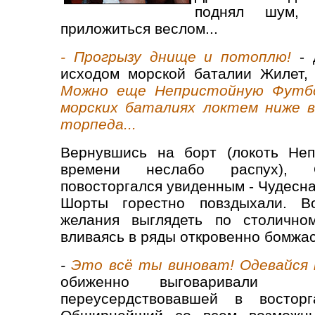
поднял шум, 
приложиться веслом...
- Прогрызу днище и потоплю!
- 
исходом морской баталии Жилет, 
Можно еще Непристойную Футбо
морских баталиях локтем ниже в
торпеда...
Вернувшись на борт (локоть Неп
времени неслабо распух), 
повосторгался увиденным - Чудес
Шорты горестно повздыхали. В
желания выглядеть по столично
вливаясь в ряды откровенно бомжас
-
Это всё ты виноват! Одевайся к
обиженно выговаривали 
переусердствовавшей в восторг