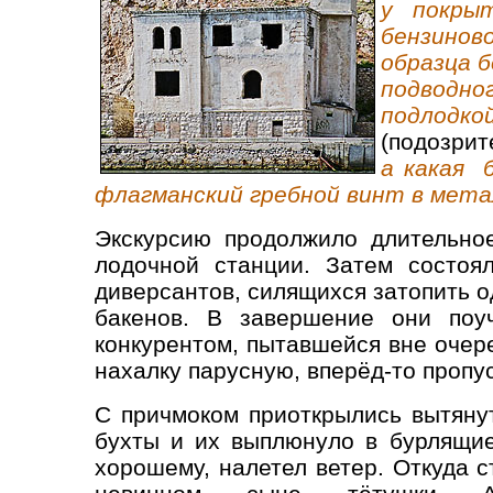
у покрыт
бензино
образца 
подводно
подлодк
(подозрит
а какая 
флагманский гребной винт в мет
Экскурсию продолжило длительно
лодочной станции. Затем состоя
диверсантов, силящихся затопить 
бакенов. В завершение они поуч
конкурентом, пытавшейся вне очере
нахалку парусную, вперёд-то пропу
С причмоком приоткрылись вытяну
бухты и их выплюнуло в бурлящие
хорошему, налетел ветер. Откуда 