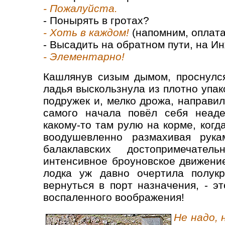
- Пожалуйста.
- Понырять в гротах?
- Хоть в каждом!
(напомним, оплата
- Высадить на обратном пути, на И
- Элементарно!
Кашлянув сизым дымом, проснулся
ладья выскользнула из плотно упа
подружек и, мелко дрожа, направил
самого начала повёл себя неаде
какому-то там рулю на корме, когд
воодушевленно размахивая рука
балаклавских достопримечатель
интенсивное броуновское движение
лодка уж давно очертила полукр
вернуться в порт назначения, - э
воспаленного воображения!
Не надо, 