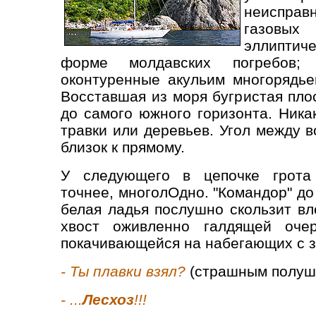
неисправ
газовых
эллиптич
форме молдавских погребов;
оконтуренные акульим многорядьем
Восставшая из моря бугристая пло
до самого южного горизонта. Ника
травки или деревьев. Угол между 
близок к прямому.
У следующего в цепочке грота 
точнее, многолОдно. "Командор" до
белая ладья послушно скользит вл
хвост оживленно галдящей очер
покачивающейся на набегающих с з
- Ты плавки взял?
(страшным полуш
- ...
Лесхоз
!!!