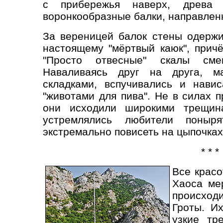
с прибережья наверх, древа о
воронкообразные балки, направлен
За вереницей балок стены одержи
настоящему "мёртвый каюк", причё
"Просто отвесные" скалы смен
Наваливаясь друг на друга, м
складками, вспучивались и нави
"животами для пива". Не в силах 
они исходили широкими трещина
устремлялись любители поны
экстремально повисеть на цыпочках
* * *
Все крас
Хаоса ме
происход
Гроты. И
узкие тр