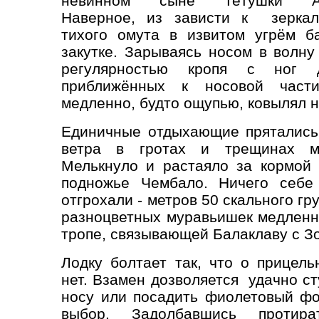
невинном сыне тётушки Ат
Наверное, из зависти к зеркал
тихого омута в извитом угрём б
закутке.
Зарываясь носом в волну
регулярностью кропя с ног 
приближённых к носовой части
медленно, будто ощупью, ковылял н
Единичные отдыхающие прятались
ветра в гротах и трещинах ми
Мелькнуло и растаяло за кормой
подножье Чембало. Ничего себе
отгрохали - метров 50 скального г
разноцветных муравьишек медленн
тропе, связывающей Балаклаву с З
Лодку болтает так, что о прицел
нет. Взамен дозволяется удачно с
носу или посадить фиолетовый фо
выбор. Задолбавшись протир