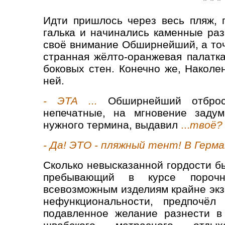
* * *
Идти пришлось через весь пляж, п
галька и начинались каменные раз
своё внимание Обширнейший, а точ
странная жёлто-оранжевая палатка
боковых стен. Конечно же, Наколе
ней.
- ЭТА ...
Обширнейший отбро
непечатные, на мгновение задум
нужного термина, выдавил
...
твоё?
- Да!
ЭТО - пляжный тент! В Герма
Сколько невысказанной гордости б
пребывающий в курсе пороч
всевозможным изделиям крайне экз
нефункциональности, предпочёл
подавленное желание разнести в