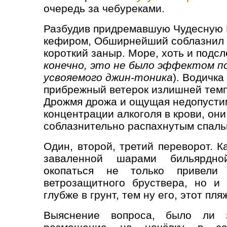
очередь за чебуреками.
Разбудив придремавшую Чудесную 
кефиром, Обширнейший соблазнил 
короткий заныр. Море, хоть и подсл
конечно, это не было эффектом 
усвояемого джин-тоника
). Водичка
прибрежный ветерок излишней темп
Дрожмя дрожа и ощущая недопусти
концентрации алкоголя в крови, они
соблазнительно распахнутым спаль
Один, второй, третий переворот. К
заваленной шарами бильярдн
окопаться не только привели 
ветрозащитного бруствера, но и
глубже в грунт, тем ну его, этот пля
Выяснение вопроса, было ли 