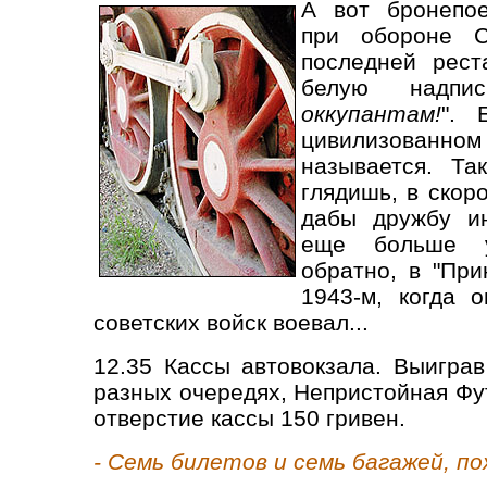
А вот бронепое
при обороне С
последней рест
белую надпи
оккупантам!
". 
цивилизованном
называется. Та
глядишь, в скор
дабы дружбу и
еще больше ук
обратно, в "При
1943-м, когда 
советских войск воевал...
12.35 Кассы автовокзала. Выигра
разных очередях, Непристойная Фу
отверстие кассы 150 гривен.
- Семь билетов и семь багажей, п