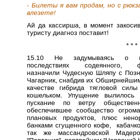
-
Билеты я вам продам, но с рюкз
влезете!
Ай да кассирша, в момент закоси
туристу диагноз поставит!
* * *
15.10 Не задумываясь о н
последствиях содеянного, ф
назначили Чудесную Шляпу с Поз
Чагарник, снабдив их Обширнейши
качестве гибрида тягловой силы
кошельком. Упущение вылилось 
пускание по ветру обществен
обеспечившее сообщество огрома
плановых продуктов, плюс нено
банками сгущенного кофе, кабачко
так же массандровской Мадеро