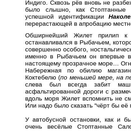
Индиго. Сквозь рёв вновь не разб
было слышно, как Стоптанные 
успешной идентификации
Накол
перерастающей в апробацию местно
Обширнейший Жилет прилип к 
останавливался в Рыбачьем, которо
совершенно особого, ностальгичес
именно в Рыбачьем он впервые в 
настоящему прозрачное море… Огне
Набережная по обилию магазин
Коктебелю (
по меньшей мере, на п
слева был всегда забит маш
асфальтированной дороги с разме
вдоль моря Жилет вспомнить не см
Или надо было сказать "чёрт бы её
У автобусной остановки, как и б
очень весёлые Стоптанные Сало