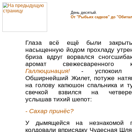
День десятый.
От "Рыбьих садков" до "Обита
Глаза всё ещё были закрыт
насыщенную йодом прохладу утре
бриза вдруг ворвался сногсшиб
аромат свежесваренного к
Галлюцинация!
- успокоил с
Обширнейший Жилет, потуже натя
на голову капюшон спальника и т
свечкой взвился на четверен
услышав тихий шепот:
- Сахар принёс?
У дымящейся на незнакомой га
колдовали вприсядку Чудесная Шля