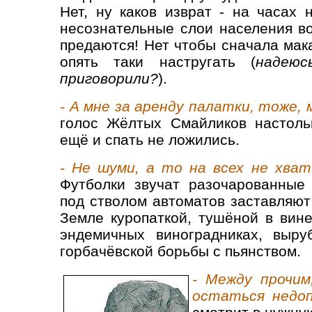
Нет, ну каков изврат - на часах 
несознательные слои населения в
предаются! Нет чтобы сначала мак
опять таки настругать (
надею
приговорили?
).
- А мне за аренду палатки, тоже,
голос Жёлтых Смайликов настольк
ещё и спать не ложились.
- Не шуми, а то на всех не хват
Футболки звучат разочарованные 
под стволом автоматов заставляют
Земле куропаткой, тушёной в вине
эндемичных виноградниках, выру
горбачёвской борьбы с пьянством.
- Между прочи
остаться недоп