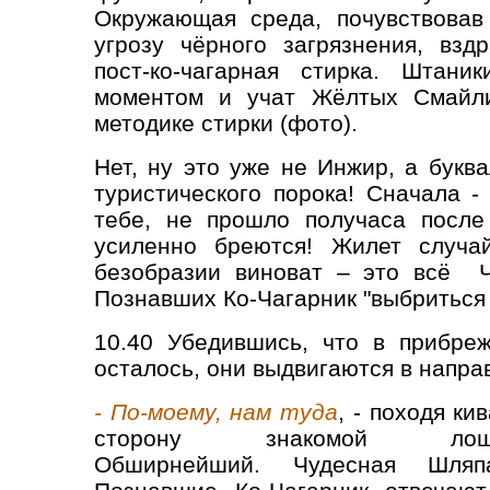
Окружающая среда, почувствовав
угрозу чёрного загрязнения, взд
пост-ко-чагарная стирка. Штани
моментом и учат Жёлтых Смайли
методике стирки (фото).
Нет, ну это уже не Инжир, а буква
туристического порока! Сначала -
тебе, не прошло получаса после
усиленно бреются! Жилет случа
безобразии виноват – это всё Ч
Познавших Ко-Чагарник "выбриться
1
0.40 Убедившись, что в прибре
осталось, они выдвигаются в
напра
- По-моему, нам туда
, - походя ки
сторону знакомой лощи
Обширнейший. Чудесная Шля