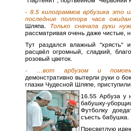
"Партенит", портвейном "Червоний К
- 8.5 килограммов арбузика это 
последние полтора часа ожидан
Шляпа.
Только сначала руки ну
рассматривая очень даже чистые, н
Тут раздался влажный "хрясть" 
расцвёл огромный, сладкий, бла
розовый цветок.
- …вот арбузом и помое
демонстративно вытерли руки о бо
глазки Чудесной Шляпе, приступили 
16.55 Арбуза у
бабушку-уборщи
Футболку доеда
съесть бабушка.
Пресветлую иде