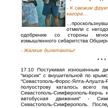
-
К свежим фрук
кагора…
…проскользнувш
отмели с негод
одобрение со стороны мгно
измышленного сибаритства Обшир
- Жалкие дилетанты!
* * *
17.10 Постукивая изношенным ди
"мэрсик" с внушительной по крым
"Севастополь-Форос-Ялта-Алуш
полуострову каталось всего па
Севастополь-Симферополь-Керчь и
автобусная движения" - Симфе
Севастополь-Симферополь. Посл