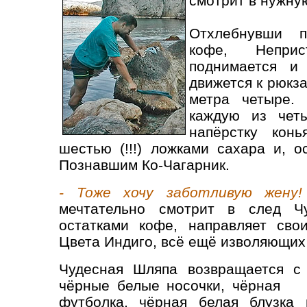
смотрит в нужну
Отхлебнувши п
кофе, Неприс
поднимается и
движется к рюкза
метра четыре.
каждую из четы
напёрстку кон
шестью (!!!) ложками сахара и, о
Познавшим Ко-Чагарник.
- Тоже хочу заботливую жену!
мечтательно смотрит в след Ч
остатками кофе, направляет сво
Цвета Индиго, всё ещё изволяющих 
Чудесная Шляпа возвращается с
чёрные белые носочки, чёрная б
футболка, чёрная белая блузка