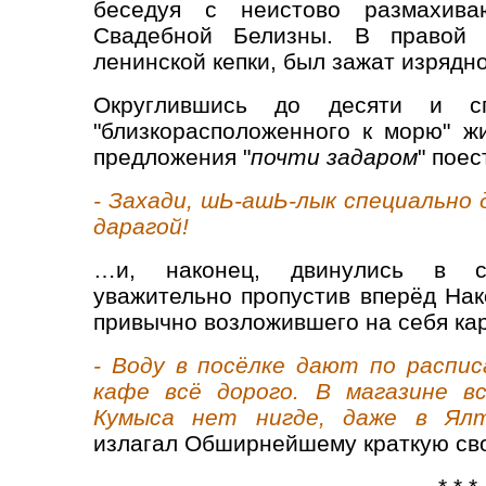
беседуя с неистово размахива
Свадебной Белизны. В правой 
ленинской кепки, был зажат изрядно
Округлившись до десяти и с
"близкорасположенного к морю" ж
предложения "
почти задаром
" поес
- Захади, шЬ-ашЬ-лык специально
дарагой!
…и, наконец, двинулись в с
уважительно пропустив вперёд На
привычно возложившего на себя ка
- Воду в посёлке дают по распи
кафе всё дорого. В магазине в
Кумыса нет нигде, даже в Ялт
излагал Обширнейшему краткую сво