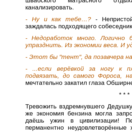
швабского матрасного отд
канализировать.
- Ну и как тебе…?
- Непристой
заждалась подходящего собеседник
- Недоработок много. Логично
упразднить. Из экономии веса. И 
- Этот бы "тент", да позавчера на
- ...если верёвкой за ногу к 
подвязать, до самого Фороса, на
мечтательно закатил глаза Обширн
* * *
Тревожить вздремнувшего Дедушку
же экономия бензина могла запро
даёшь ужин в цивилизации! Пе
перманентно неудовлетворённые 