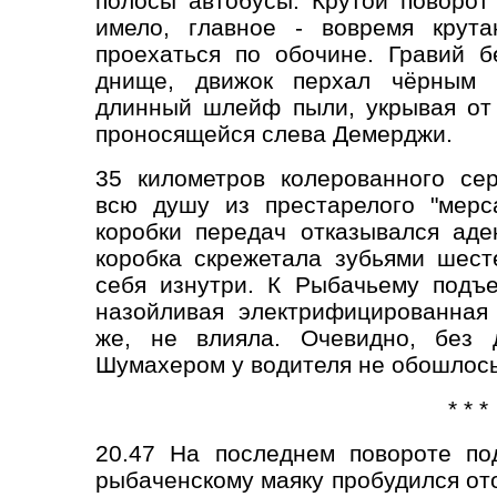
полосы автобусы. Крутой поворот
имело, главное - вовремя крут
проехаться по обочине. Гравий 
днище, движок перхал чёрным в
длинный шлейф пыли, укрывая от
проносящейся слева Демерджи.
35 километров колерованного сер
всю душу из престарелого "мерс
коробки передач отказывался аде
коробка скрежетала зубьями шест
себя изнутри. К Рыбачьему подъ
назойливая электрифицированная 
же, не влияла. Очевидно, без 
Шумахером у водителя не обошлось
* * *
20.47 На последнем повороте по
рыбаченскому маяку пробудился от