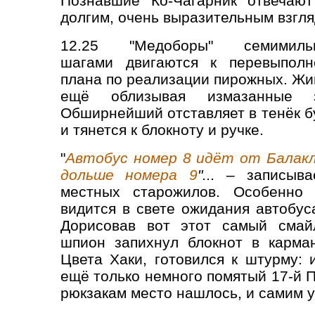
Познавшие Ко-Чагарник отвечаю
долгим, очень выразительным взгля
12.25 "Медоборы" семимиль
шагами двигаются к перевыпол
плана по реализации пирожных. Жи
ещё облизывая измазанные 
Обширнейший отставляет в тенёк б
и тянется к блокноту и ручке.
"
Автобус номер 8 идёт от Балак
дольше номера 9
"...
– записывае
местных старожилов. Особенно 
видится в свете ожидания автобус
Дорисовав вот этот самый смай
шпион запихнул блокнот в карман
Цвета Хаки, готовился к штурму: 
ещё только немного помятый 17-й П
рюкзакам место нашлось, и самим у