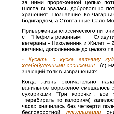
за ними прореженной цепью потя
Шляпа вызвалась добровольно пот
хранения". Познавшие Ко-Чагарни
бодигардом, а Стоптанные Сало-Мо
Приверженцы классического питани
с "Нефильтрованным Славути
ветераны - Наколенник и Жилет – 
ветчины, дополненные до целого па
- Кусать с куска ветчину куд
хлебобулочными сосисками!
(с) Н
знающий толк в извращениях.
Когда жизнь окончательно нала
ванильное мороженое смешалось с
сухариками "Три корочки", всё
перебирать по калориям) запило
часах значилась без четверти пол
бесповоротной
лукуллизации
они