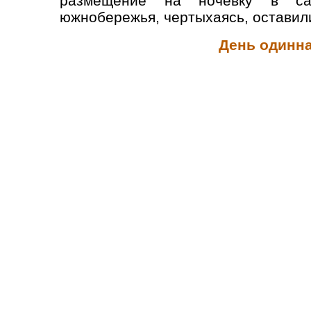
размещение на ночёвку в са
южнобережья, чертыхаясь, оставили
День одинн