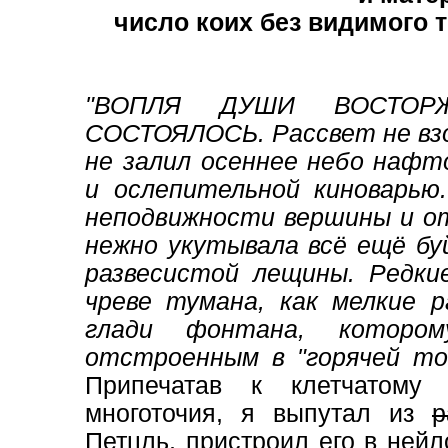
число коих без видимого 
"ВОПЛЯ ДУШИ ВОСТОР
СОСТОЯЛОСЬ. Рассвет не взо
не залил осеннее небо нафт
и ослепительной киноварью
неподвижности вершины и от
нежно укутывала всё ещё буй
развесистой лещины. Редки
чреве тумана, как мелкие 
глади фонтана, которому
отстроенным в "горячей то
Припечатав к клетчатому 
многоточия, я выпутал из
р
Петцль, пристроил его в нейл