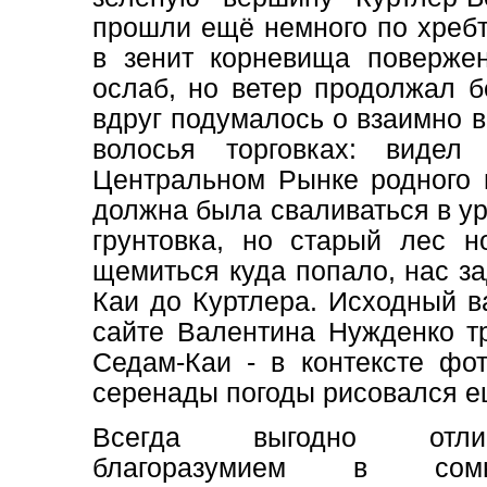
прошли ещё немного по хребт
в зенит корневища повержен
ослаб, но ветер продолжал б
вдруг подумалось о взаимно 
волосья торговках: видел
Центральном Рынке родного 
должна была сваливаться в у
грунтовка, но старый лес н
щемиться куда попало, нас за
Каи до Куртлера. Исходный ва
сайте Валентина Нужденко т
Седам-Каи - в контексте фо
серенады погоды рисовался е
Всегда выгодно отлич
благоразумием в сомни