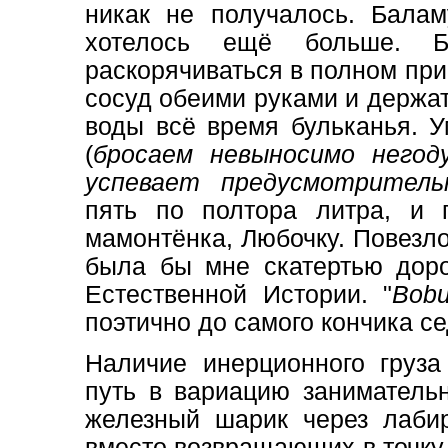
никак не получалось. Бала
хотелось ещё больше. Бл
раскорячиваться в полном при
сосуд обеими руками и держат
воды всё время бульканья. 
(
бросаем невыносимо негод
успевает предусмотритель
пять по полтора литра, и 
мамонтёнка, Любочку. Повезло 
была бы мне скатертью доро
Естественной Истории. "
Bob
поэтично до самого кончика се
Наличие инерционного груза
путь в вариацию занимательн
железный шарик через лабир
вместо возвращающих в точку 