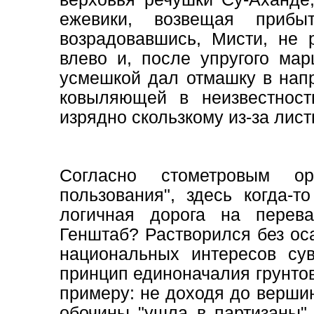
ежевики, возвещая приб
возрадовавшись, Мисти, не 
влево и, после упругого мар
усмешкой дал отмашку в напр
ковыляющей в неизвестност
изрядно скользкому из-за лис
Согласно стометровым ор
пользования", здесь когда-т
логичная дорога на перев
Генштаб? Растворился без ос
национальных интересов сув
принцип единоначалия грунтов
примеру: не доходя до верши
обочины "ушла в партизаны"