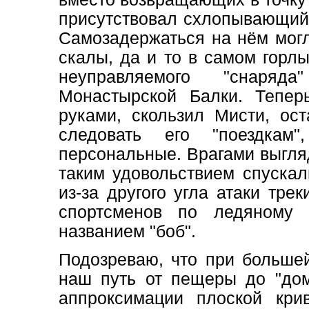
присутствовал схлопывающийс
Самозадержаться на нём могл
скалы, да и то в самом горл
неуправляемого "снаряд
Монастырской Балки. Тепер
руками, скользил Мисти, ос
следовать его "поездкам
персональные. Врагами выгля
таким удовольствием спускали
из-за другого угла атаки тре
спортсменов по ледяному 
названием "боб".
Подозреваю, что при больш
наш путь от пещеры до "дом
аппроксимации плоской кри