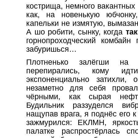
кострища, немного вакантных 
как, на новенькую юбчонк
капельки не измятую, вымаза
А шо робити, сынку, когда
так
горнопроходческий комбайн 
забуришься…
Плотненько залёгши на 
перепирались, кому ид
экспоненциально затихли,
незаметно для себя провал
чёрными, как сырая нефт
Будильник раззуделся виб
нащупав врага, я поднёс его к
зажмурился: ЕКЛМН, яркость
палатке распростёрлась сп