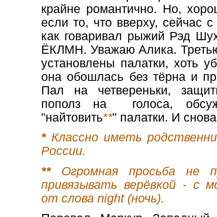
крайне романтично. Но, хоро
если то, что вверху, сейчас 
как говаривал рыжий Рэд Шух
ЁКЛМН. Уважаю Алика. Третью
установлены палатки, хоть уб
она обошлась без тёрна и пр
Пал на четвереньки, защи
пополз на голоса, обсуж
"найтовить
**
" палатки. И снов
*
Классно иметь родственни
России.
**
Огромная просьба не п
привязывать верёвкой - с 
от слова night (ночь)
.