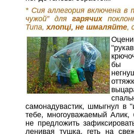
* Сия аллегория включена в 
чужой” для
гарячих
поклонн
Типа,
хлопці, не
шмаляйте
, 
Оцен
"рука
крючо
бы к
негн
оття
выца
спал
самонадувастик, шмыгнул в "
тебе, многоуважаемый Алик, 
не предложить зафиксироват
ленивая тушка, геть на све