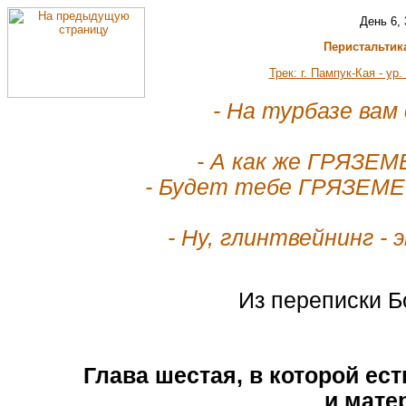
День 6, 
Перистальтик
Трек: г. Пампук-Кая - ур
- На турбазе ва
- А как же ГРЯЗЕ
- Будет тебе ГРЯЗЕМЕС
- Ну, глинтвейнинг -
Из переписки 
Глава шестая, в которой ест
и мате