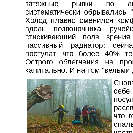
затяжные рывки по лис
систематически обрывались "
Холод плавно сменился ком
вдоль позвоночника руче
стискивающий поле зрения
пассивный радиатор: сей
постулат, что более 40% те
Острого облегчения не пр
капитально. И на том "вельми
Снов
себе
пос
рассв
что 
спа
чест