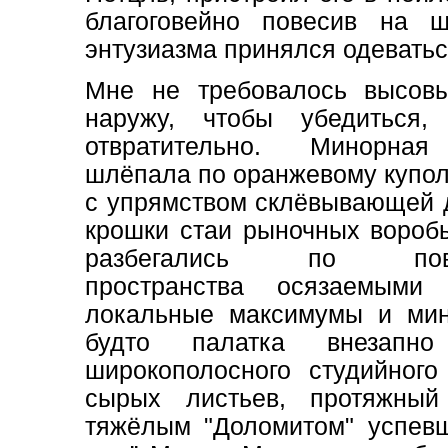
благоговейно повесив на
энтузиазма принялся одеватьс
Мне не требовалось высовы
наружу, чтобы убедиться,
отвратительно. Минорна
шлёпала по оранжевому купол
с упрямством склёвывающей
крошки стаи рыночных воробь
разбегались по пове
пространства осязаемыми
локальные максимумы и мин
будто палатка внезапн
широкополосного студийного
сырых листьев, протяжны
тяжёлым "Доломитом" успевш