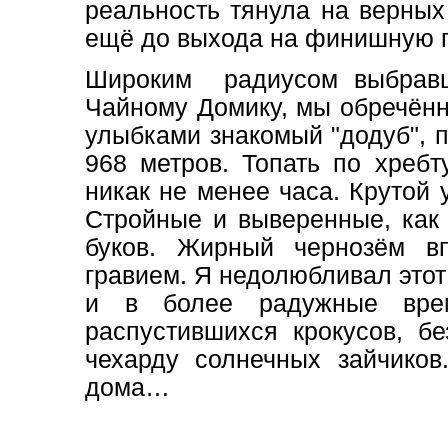
реальность тянула на верных
ещё до выхода на финишную п
Широким радиусом выбравш
Чайному Домику, мы обречённ
улыбками знакомый "додуб", 
968 метров. Топать по хребт
никак не менее часа. Крутой 
Стройные и выверенные, как 
буков. Жирный чернозём в
гравием. Я недолюбливал это
и в более радужные врем
распустившихся крокусов, б
чехарду солнечных зайчиков
дома…