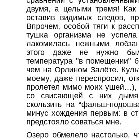
сравнении с установленными
двумя, а целыми тремя! Как
оставив видимых следов, пр
Впрочем, особой тяги к рас
тушка организма не успела
лакомилась нежными лобзан
этого даже не нужно был
температура "в помещении" б
чем на Орлином Залёте. Куль
моему, даже переспросил, отк
пролетел мимо моих ушей…),
со свисающей с них дымя
скользить на “фальш-подошва
минус хождения первым: в ст
предстояло соваться мне.
Озеро обмелело настолько, ч