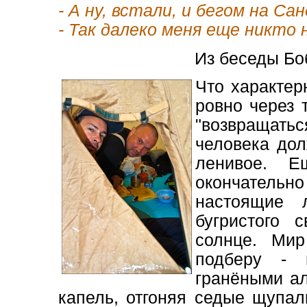
- А ну, встали, и бегом на Сан
- Так далеко меня еще никто н
Из беседы Бо
Что характер
ровно через 
"возвращатьс
человека дол
ленивое. Е
окончательно
настоящие 
бугристого 
солнце. Мир
подберу - в
гранёными а
капель, отгоняя седые щупа