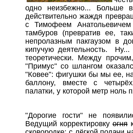
одно неизбежно... Больше 
действительно жаждя превращ
с Тимофеем Анатольевичем
тамбуров (превратив ее, та
непролазным пакгаузом в до
кипучую деятельность. Ну...
теоретически. Между прочим
"Примус" со шлангом оказал
"Ковее": фигушки бы мы ее, 
баллону, вместе с четырё
палатки, у которой метр ноль 
"Дорогие гости" не появил
Ведущий корректировку
огня
к
сковородке: с лёгкой подачи н