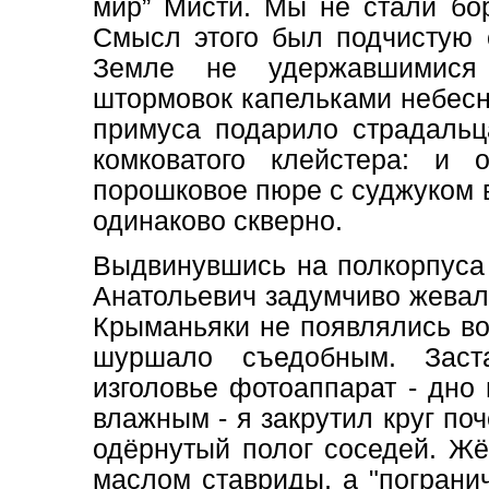
мир” Мисти. Мы не стали бор
Cмысл этого был подчистую 
Земле не удержавшимися 
штормовок капельками небесн
примуса подарило страдальц
комковатого клейстера: и
порошковое пюре с суджуком 
одинаково скверно.
Выдвинувшись на полкорпуса
Анатольевич задумчиво жевал
Крыманьяки не появлялись во
шуршало съедобным. Заст
изголовье фотоаппарат - дно
влажным - я закрутил круг поч
одёрнутый полог соседей. Ж
маслом ставриды, а "погранич