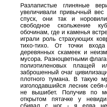
Разлапистые глиняные ве
увеличивали привычный вес 
спуск, они так и норовил
свободное скольжение ку
обочинам, где и каменья встр
играли роль страхующих ков
тихо-тихо. От точки вход
деревянных скамеек и неизм
мусора. Разноцветными флага
полиэтиленовых плащей и
заброшенный очаг цивилизаци
плотного тумана. В такую 
изголодавшийся лесник себя
не вышибет. Получив по м
открытом пятачке у невиди
сбивал с ног - я едва н