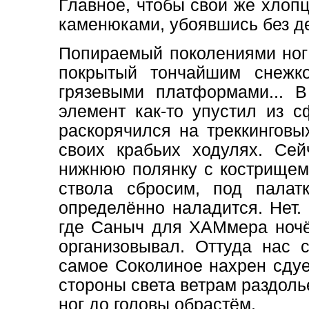
Главное, чтобы свои же хлопц
каменюками, убоявшись без д
Попираемый поколениями ног 
покрытый тончайшим снежк
грязевыми платформами... 
элемент как-то упустил из с
раскорячился на треккинговы
своих крабьих ходулях. Се
нижнюю полянку с кострищем 
ствола сбросим, под палат
определённо наладится. Нет. 
где Саныч для ХАМмера ночёв
организовывал. Оттуда нас
самое Соколиное нахрен сдует
стороны света ветрам раздоль
ног до головы обрастём.