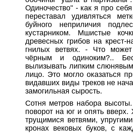
Одиночество" - как я про себя
переставал удивляться мет
буйного неприличия подл
кустарником. Мшистые коч
древесных грибов на крест-н
гнилых ветвях. - Что може
чёрным и одиноким?.. Бе
вылизывать липким слюнявым
лицо. Это могло оказаться п
видавших виды треков не нач
замогильная сырость.
Сотня метров набора высоты
поворот на юг и опять вверх.
трущимися ветвями, упругим
кронах вековых буков, с ка