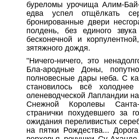
буреломы урочища Алим-Бай-
едва успел отщёлкать се
бронированные двери несгор
полдень, без единого звука
бесконечной и корпулентной
зятяжного дождя.
"Ничего-ничего, это ненадол
Бла-ародные Доны, попутн
полновесные дары неба. С к
становилось всё холоднее
оленеводческой Лапландии на
Снежной Королевы Санта-
странички похудевшего за г
ожидания переливистых сере
на пятки Рождества... Дорог
верховья речушки Су-Аханде,