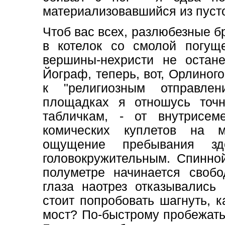
материализовавшийся из пусто
Чтоб вас всех, разлюбезные бр
в котелок со смолой погущ
вершины-нехристи не остане
Йограф, теперь, вот, Орлиного
к "религиозным отправле
площадках я отношусь точ
табличкам, - от внутрисем
комических куплетов на м
ощущение пребывания з
головокружительным. Спинной
полуметре начинается свобо
глаза наотрез отказывались
стоит попробовать шагнуть, 
мост? По-быстрому пробежатьс