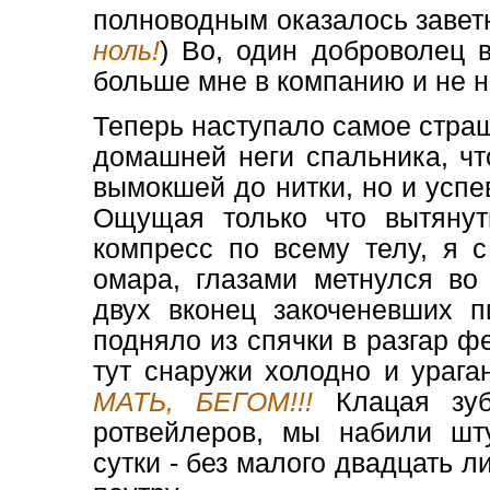
полноводным оказалось заветн
ноль!
) Во, один доброволец 
больше мне в компанию и не
Теперь наступало самое страш
домашней неги спальника, чт
вымокшей до нитки, но и усп
Ощущая только что вытяну
компресс по всему телу, я 
омара, глазами метнулся во
двух вконец закоченевших п
подняло из спячки в разгар ф
тут снаружи холодно и урага
МАТЬ, БЕГОМ!!!
Клацая зуба
ротвейлеров, мы набили шт
сутки - без малого двадцать л