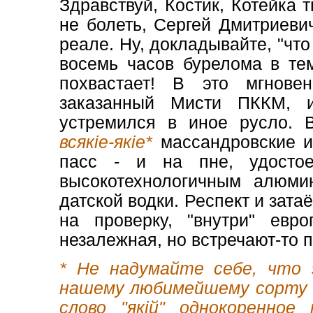
Здравствуй, Костик, Котейка
не болеть, Сергей Дмитриеви
реале. Ну, докладывайте, "что
восемь часов бурелома в те
похвастает! В это мгнове
заказанный Мисти ПККМ, и
устремился в иное русло. В
всякiе-якiе
*
массандровские и
пасс - и на пне, удостое
высокотехнологичным алюми
датской водки. Респект и зата
на проверку, "внутри" евро
незалежная, но встречают-то п
* Н
е надумайте себе, что 
нашему любимейшему сорту 
слово "як
i
й" однокоренное 