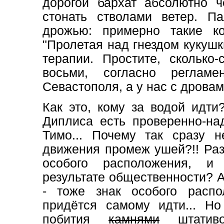
дорогой бархат абсолютно 
стонать стволами ветер. Па
дрожью: примерно такие 
"Пролетая над гнездом кукушк
терапии. Простите, сколько-
восьми, согласно регламе
Севастополя, а у нас с дровам
Как это, кому за водой идт
Диплиса есть проверенно-на
Тимо... Почему так сразу 
движения промеж ушей?!! Разв
особого расположения, и
результате общественности? 
- тоже знак особого расп
придётся самому идти... Но
побития
камнями
штативо