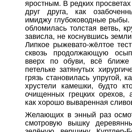
яростным. В редких просвета
друг друга, как озабоченн
имиджу глубоководные рыбы. 
обломилась толстая ветвь, кр
зависла, не коснувшись земли
Липкое рыжевато-жёлтое тест
сквозь продолжающую осып
вверх по обуви, всё ближе
петельке затянутых хирурги
грязь становилась упругой, к
хрустели камешки, будто к
очищенных грецких орехов, а
как хорошо вываренная сливо
Желающих в энный раз осмо
смотровую вышку деревянны
зелёную вершину Куртлер-Б