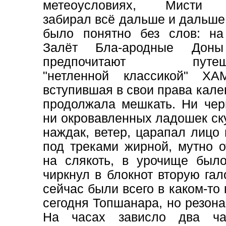
метеоусловиях, Мисти 
забирал всё дальше и дальше 
было понятно без слов: н
Залёт Бла-ародные Доны
предпочитают путешес
"нетленной классикой" Х
вступившая в свои права кал
продолжала мешкать. Ни чер
ни окровавленных ладошек ску
наждак, ветер, царапал лицо
под треками жирной, мутно 
на слякоть, в урочище было
чиркнул в блокнот вторую гал
сейчас были всего в каком-то
сегодня Топшанара, но резона
На часах зависло два ча