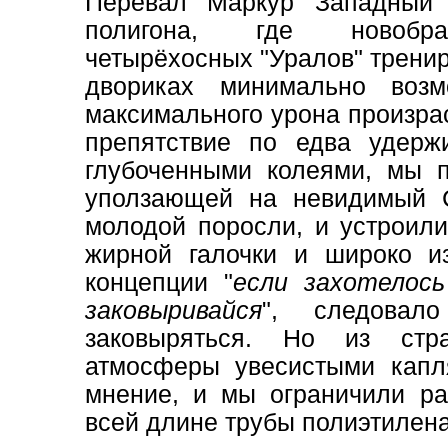
Перевал Маркур Западный 
полигона, где новобран
четырёхосных "Уралов" трени
двориках минимально воз
максимального урона произра
препятствие по едва удер
глубоченными колеями, мы п
уползающей на невидимый 
молодой поросли, и устроили
жирной галочки и широко и
концепции "
если захотелось
заковыривайся
", следовал
заковыряться. Но из стр
атмосферы увесистыми капл
мнение, и мы ограничили ра
всей длине трубы полиэтилена