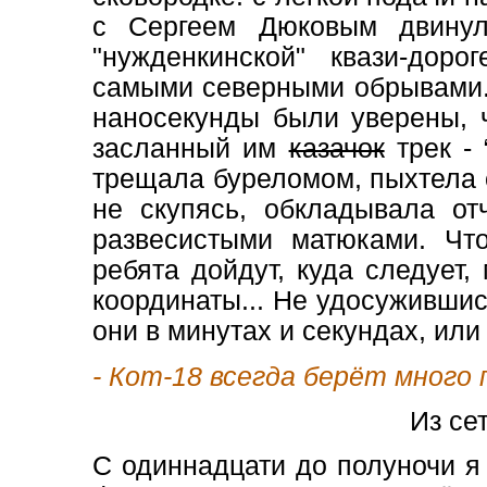
с Сергеем Дюковым двинул
"нужденкинской" квази-дор
самыми северными обрывами.
наносекунды были уверены, 
засланный им
казачок
трек -
трещала буреломом, пыхтела 
не скупясь, обкладывала от
развесистыми матюками. Что
ребята дойдут, куда следует
координаты... Не удосужившис
они в минутах и секундах, ил
- Кот-18 всегда берёт много 
Из се
С одиннадцати до полуночи я 