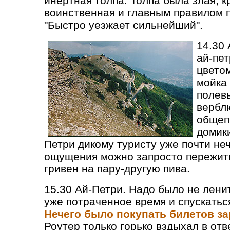
инертная толпа. Толпа была злая, к
воинственная и главным правилом 
"Быстро уезжает сильнейший".
14.30 
ай-пе
цвето
мойка 
полев
вербл
общеп
домики
Петри дикому туристу уже почти не
ощущения можно запросто пережить
гривен на пару-другую пива.
15.30 Ай-Петри. Надо было не лени
уже потраченное время и спускатьс
Нечего было покупать билетов за
Роутер только горько вздыхал в отв