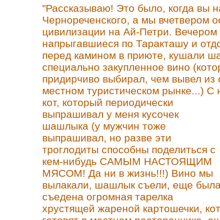
"Рассказываю! Это было, когда вы 
Чернореченского, а мы вчетвером о
цивилизации на Ай-Петри. Вечером 
напрыгавшиеся по Таракташу и отдо
перед камином в приюте, кушали ш
специально закупленное вино (кото
придирчиво выбирал, чем вывел из 
местном туристическом рынке...) С
кот, который периодически
выпрашивал у меня кусочек
шашлыка (у мужчин тоже
выпрашивал, но разве эти
троглодиты способны поделиться с
кем-нибудь САМЫМ НАСТОЯЩИМ
МЯСОМ! Да ни в жизнь!!!) Вино мы
вылакали, шашлык съели, еще был
съедена огромная тарелка
хрустящей жареной картошечки, ко