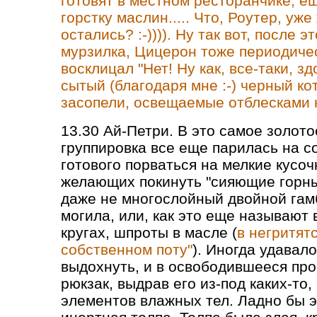
готовят в местном ресторанчике, ещ
горстку маслин..... Что, Роутер, уж
остались? :-)))). Ну так вот, после
мурзилка, Цицерон тоже периодиче
восклицал "Нет! Ну как, все-таки, 
сытый (благодаря мне :-) черный к
засопели, освещаемые отблесками к
13.30 Ай-Петри. В это самое золото
группировка все еще парилась на с
готового порваться на мелкие кусо
желающих покинуть "сияющие горны
даже не многослойный двойной гамб
могила, или, как это еще называют
кругах, шпроты в масле (
в негритят
собственном поту"
). Иногда удавало
выдохнуть, и в освободившееся про
рюкзак, выдрав его из-под каких-то
элементов влажных тел. Ладно бы э