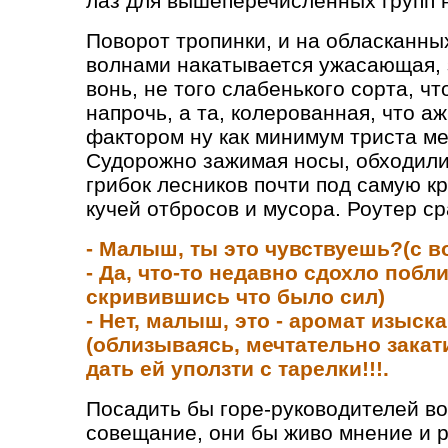
лаз для вышеперечисленных групп 
Поворот тропинки, и на обласканны
волнами накатывается ужасающая, 
вонь, не того слабенького сорта, ч
напрочь, а та, колерованная, что а
фактором ну как минимум триста ме
Судорожно зажимая носы, обходили 
грибок лесников почти под самую 
кучей отбросов и мусора. Роутер с
- Малыш, ты это чувствуешь?(с 
- Да, что-то недавно сдохло поб
скривившись что было сил)
- Нет, малыш, это - аромат изыск
(облизываясь, мечтательно закат
дать ей уползти с тарелки!!!.
Посадить бы горе-руководителей вок
совещание, они бы живо мнение и 