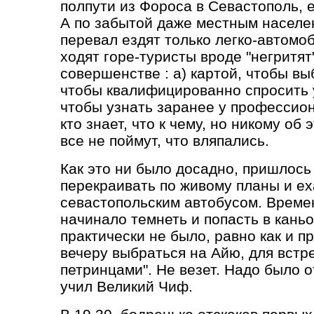
полпути из Фороса в Севастополь, 
А по забытой даже местным населе
перевал ездят только легко-автом
ходят горе-туристы вроде "негритят
совершенстве : а) картой, чтобы вы
чтобы квалифицированно спросить у
чтобы узнать заранее у профессионал
кто знает, что к чему, но никому об 
все не поймут, что вляпались.
Как это ни было досадно, пришлось
перекраивать по живому планы и ех
севастопольским автобусом. Време
начинало темнеть и попасть в кань
практически не было, равно как и пр
вечеру выбраться на Айю, для встр
петринцами". Не везет. Надо было о
учил Великий Чиф.