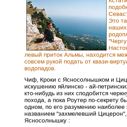
Кстати
подобн
Севас
Это т
наших 
родоп
"Чергу
Настоя
левый приток Альмы, находится ме
совсем рукой подать от квази-вирт
водопадов.
Чиф, Кроки с Ясносолнышком и Ци
искушению яйлинско - ай-петрински
кто-нибудь из них сподобится черкну
похода, а пока Роутер по-секрету б
одном, по его разумению наиболее
названием "захмелевший Цицерон",
Ясносолнышку :