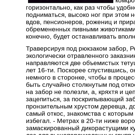
комфо
горизонтально, как раз чтобы удоб
подниматься, высоко ног при этом 
вдов, пенсионеров, рожениц и прир
обремененных пивными животиками,
конечно, будет останавливать впол
Траверсируя под рюкзаком забор, Ро
экологически отравленного заказни
направляются две объемистых тету
лет 16-ти. Поскорее спустившись, о
немного в сторонке, чтобы в проце
быть случайно столкнутым под отко
на забор не полезли, а, кряхтя и ц
зацепиться, за поскрипывающий за
пронзительным хрустом деревца, д
самый откос, знакомства с которым
избегал. - Метрах в 20-ти ниже вор
замаскированный дикорастущими к