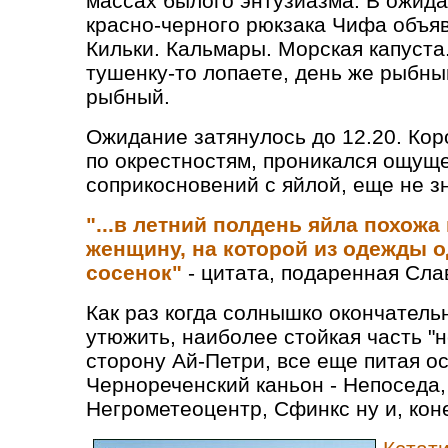
массах былого энтузиазма. В ожида
красно-черного рюкзака Чифа объя
Кильки. Кальмары. Морская капуста.
тушенку-то лопаете, день же рыбны
рыбный.
Ожидание затянулось до 12.20. Кор
по окрестностям, проникался ощущ
соприкосновений с яйлой, еще не зн
"
...в летний полдень
яйла похожа
женщину, на которой из одежды 
сосенок"
- цитата, подаренная Сл
Как раз когда солнышко окончатель
утюжить, наиболее стойкая часть "н
сторону Ай-Петри, все еще питая о
Чернореченский каньон - Непоседа,
Негрометеоцентр, Сфинкс ну и, коне