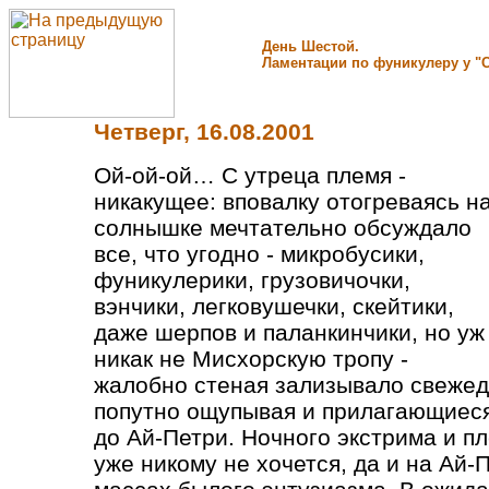
День Шестой
.
Ламентации по фуникулеру у "С
Четверг, 16.08.2001
Ой-ой-ой… С утреца племя -
никакущее: вповалку отогреваясь н
солнышке мечтательно обсуждало
все, что угодно - микробусики,
фуникулерики, грузовичочки,
вэнчики, легковушечки, скейтики,
даже шерпов и паланкинчики, но уж
никак не Мисхорскую тропу -
жалобно стеная зализывало свежед
попутно ощупывая и прилагающиеся 
до Ай-Петри. Ночного экстрима и п
уже никому не хочется, да и на Ай-П