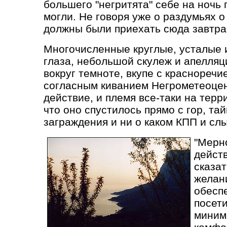
большего "негритята" себе на ночь 
могли. Не говоря уже о раздумьях 
должны были приехать сюда завтра 
Многочисленные круглые, усталые 
глаза, небольшой скулеж и апелля
вокруг темноте, вкупе с краснореч
согласным киванием Негрометеоце
действие, и племя все-таки на терр
что оно спустилось прямо с гор, та
заграждения и ни о каком КПП и сл
"Мерн
действ
сказат
желан
обесп
посети
миним