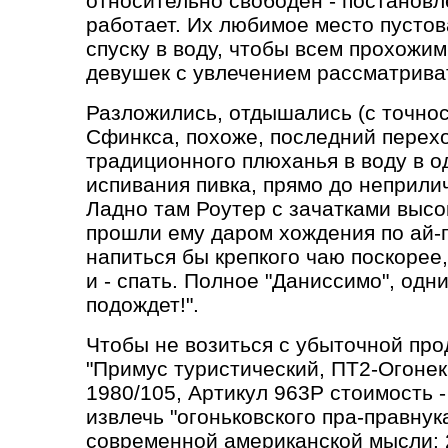
относительно свободен - постановл
работает. Их любимое место пустов
спуску в воду, чтобы всем прохожи
девушек с увлечением рассматрива
Разложились, отдышались (с точнос
Сфинкса, похоже, последний перехо
традиционного плюханья в воду в о
испивания пивка, прямо до неприлич
Ладно там Роутер с зачатками высо
прошли ему даром хождения по ай-п
напиться бы крепкого чаю поскорее
и - спать. Полное "Даниссимо", одн
подождет!".
Чтобы не возиться с убыточной про
"Примус туристический, ПТ2-Огонек
1980/105, Артикул 963Р стоимость 
извлечь "огоньковского пра-правнук
современной американской мысли: 