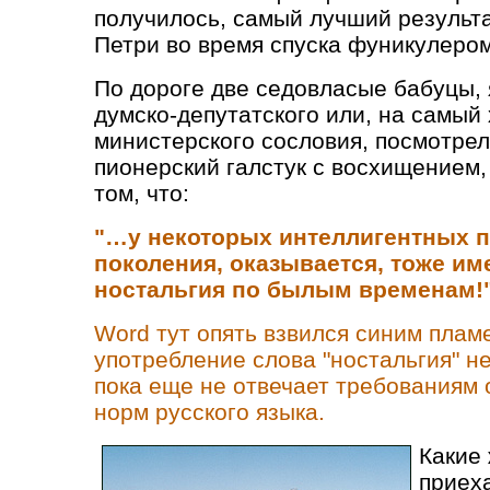
получилось, самый лучший результа
Петри во время спуска фуникулером
По дороге две седовласые бабуцы, 
думско-депутатского или, на самый
министерского сословия, посмотрел
пионерский галстук с восхищением,
том, что:
"…у некоторых интеллигентных п
поколения, оказывается, тоже и
ностальгия по былым временам!"
Word тут опять взвился синим пламе
употребление слова "ностальгия" не 
пока еще не отвечает требованиям
норм русского языка.
Какие 
приех