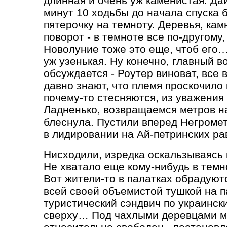
длинная и очень уж каменистая. Дай
минут 10 ходьбы до начала спуска
пятерочку на темноту. Деревья, камн
поворот - в темноте все по-другому,
Новолуние тоже это еще, чтоб его…
уж узенькая. Ну конечно, главный во
обсуждается - Роутер виноват, все в
давно знают, что племя проскочило 
почему-то стесняются, из уважения
Ладненько, возвращаемся метров на
блеснула. Пустили вперед Негромет
в лидировании на Ай-петринских ра
Нисходили, изредка оскальзываясь 
Не хватало еще кому-нибудь в темно
Вот жители-то в палатках обрадуютс
всей своей объемистой тушкой на па
туристический сэндвич по украинск
сверху… Под чахлыми деревцами ме