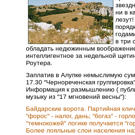
звезд
ни в 
лезут!
порядк
годами
в три 
обладать недюжинным воображением
интеллигентное за недельной щети
Роутера.
Заплатив в Алупке немыслимую сумм
17.30 "Чернореченская группировка
Информация к размышлению ( публ
музыку из "17 мгновений весны"):
Байдарские ворота. Партийная клич
"форос" - налог, дань; "богаз" - гор
"темнокожей" логике получается "го
Более лояльные слои населения на