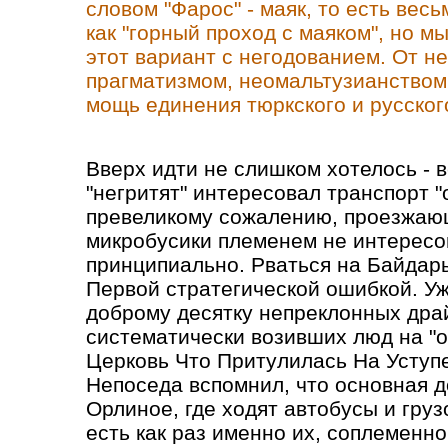
словом "Фарос" - маяк, то есть вес
как "горный проход с маяком", но м
этот вариант с негодованием. От не
прагматизмом, неомальтузианством
мощь единения тюркского и русског
Вверх идти не слишком хотелось - 
"негритят" интересовал транспорт "
превеликому сожалению, проезжа
микробусики племенем не интересо
принципиально. Рваться на Байдар
Первой стратегической ошибкой. У
доброму десятку непреклонных дра
систематически возивших люд на "
Церковь Что Притулилась На Уступ
Непоседа вспомнил, что основная д
Орлиное, где ходят автобусы и груз
есть как раз именно их, соплеменно