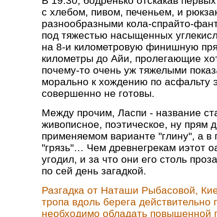
В 19.30, бодренько отскакав первых
с хлебом, пивом, печеньем, и рюкз
разнообразными кола-спрайто-фант
под тяжестью насыщенных углекисл
на 8-и километровую финишную пр
километры до Айи, пролегающие хот
почему-то очень уж тяжелыми показ
морально к хождению по асфальту э
совершенно не готовы.
Между прочим, Ласпи - название ста
живописное, поэтическое, ну прям д
применяемом варианте "глину", а в 
"грязь"… Чем древнегрекам иэтот о
угодил, и за что они его столь проз
по сей день загадкой.
Разгадка от Наташи Рыбасовой, Кие
тропа вдоль берега действительно 
необходимо обладать повышенной 