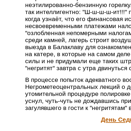
неэтилированно-бензинную горелку.
так интеллигентно: "Ш-ш-ш-ш-ит!!!"
когда узнаёт, что его финансовая и
несвоевременными платежами налог
"озлобленная непомерными налога
среди камней, лагерь строит возду
выезда в Балаклаву для ознакомлен
на катере, в которые на самом деле 
силы и не придумали еще таких шт
"негритят" завтра с утра двинуться 
В процессе попыток адекватного во
Негрометеоцентральных лекций о д
утомительной процедуре полировке
уснул, чуть-чуть не дождавшись пр
загулявшего в гости к "негритятам" 
День Сед