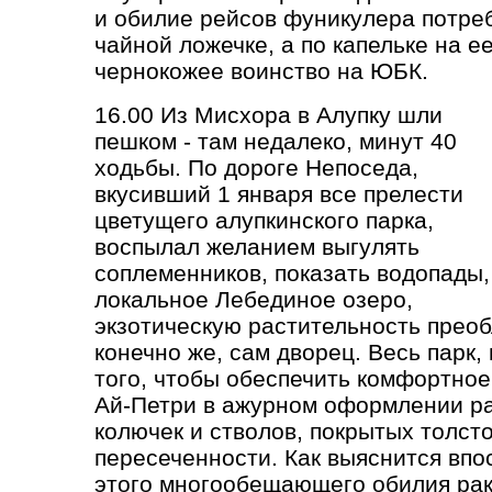
и обилие рейсов фуникулера потреб
чайной ложечке, а по капельке на ее
чернокожее воинство на ЮБК.
16.00 Из Мисхора в Алупку шли
пешком - там недалеко, минут 40
ходьбы. По дороге Непоседа,
вкусивший 1 января все прелести
цветущего алупкинского парка,
воспылал желанием выгулять
соплеменников, показать водопады,
локальное Лебединое озеро,
экзотическую растительность прео
конечно же, сам дворец. Весь парк,
того, чтобы обеспечить комфортно
Ай-Петри в ажурном оформлении ра
колючек и стволов, покрытых толст
пересеченности. Как выяснится впос
этого многообещающего обилия рак