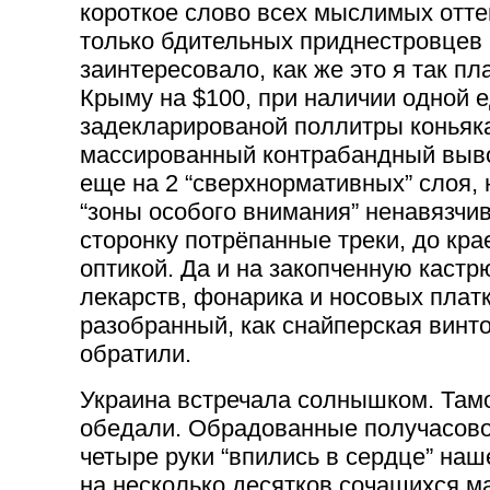
короткое слово всех мыслимых отте
только бдительных приднестровцев 
заинтересовало, как же это я так п
Крыму на $100, при наличии одной е
задекларированой поллитры коньяка
массированный контрабандный вывоз
еще на 2 “сверхнормативных” слоя, 
“зоны особого внимания” ненавязчи
сторонку потрёпанные треки, до кр
оптикой. Да и на закопченную кастр
лекарств, фонарика и носовых плат
разобранный, как снайперская винто
обратили.
Украина встречала солнышком. Тамо
обедали. Обрадованные получасово
четыре руки “впились в сердце” наш
на несколько десятков сочащихся м