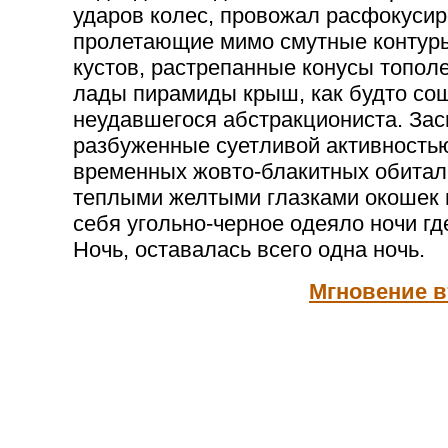
ударов колес, провожал расфокуси
пролетающие мимо смутные контур
кустов, растрепанные конусы топол
лады пирамиды крыш, как будто со
неудавшегося абстракциониста. За
разбуженные суетливой активность
временных жовто-блакитных обитал
теплыми желтыми глазками окошек и
себя угольно-черное одеяло ночи где
Ночь, оставалась всего одна ночь.
Мгновение в