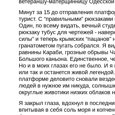
ветераншу-матерщинницу Одесской
Минут за 15 до отправления платфо
турист. С “правильными” рюкзаками
Один, по всему видать, вечный студ
рюкзаку тубус для чертежей - наве
силы” и теперь крымских “пацанов” 
гранатометом пугать собрался. Я ви
равнины Караби, грозные обрывы Ча
Большого каньона. Единственное, че
Но и в моих глазах его не было. И я 
или так и останется живой легендо
платформе деловито сновали вездес
людей в нужное им никуда, солнышко
округлые животики низких облаков
Я закрыл глаза, вдохнул в последни
впитывая в себя соль моря и копче