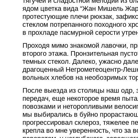
тягучей и сладостной мелодии из б
ядом цветка вида “Жан Мишель Жарр
протестующие плечи рюкзак, зафик
стеклом потрепанного походного хр
в прохладе пасмурной серости утре
Проходя мимо знакомой лавочки, пр
второго этажа. Пронзительная пуст
темных стекол. Далеко, ужасно дале
драгоценный Негрометеоцентр-Леш
вольных хлебов на необозримых то
После выезда из столицы наш одр, 
передач, еще некоторое время пыта
повозками и неторопливыми велоси
мы выбирались в буйно прорастающи
прогрессировал склероз, тяжелее п
крепла во мне уверенность, что за 