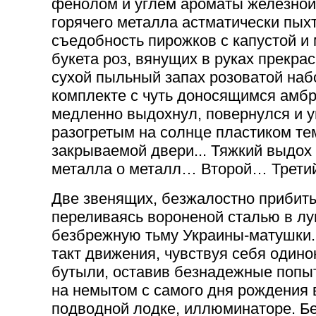
фенолом и углем ароматы железной 
горячего металла астматически пых
съедобность пирожков с капустой и
букета роз, вянущих в руках прекра
сухой пыльный запах розоватой наб
комплекте с чуть доносящимся амбр
медленно выдохнул, повернулся и 
разогретым на солнце пластиком те
закрываемой двери... Тяжкий выдо
металла о металл… Второй… Трет
Две звенящих, безжалостно прибит
переливаясь вороненой сталью в лу
безбрежную тьму Украины-матушки. 
такт движения, чувствуя себя один
бутыли, оставив безнадежные попыт
на немытом с самого дня рождения в
подводной лодке, иллюминаторе. Бе