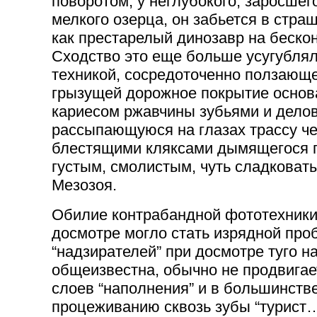
поворотом, у неглубокого, заросш
мелкого озерца, он забьется в стра
как престарелый динозавр на беско
Сходство это еще больше усугубля
техникой, сосредоточенно ползающе
грызущей дорожное покрытие осно
кариесом ржавчины зубьями и дело
рассыпающуюся на глазах трассу ч
блестящими кляксами дымящегося г
густым, смолистым, чуть сладковат
Мезозоя.
Обилие контрабандной фототехники
досмотре могло стать изрядной про
“надзирателей” при досмотре туго н
общеизвестна, обычно не продвигае
слоев “наполнения” и в большинстве
процеживанию сквозь зубы “турист…