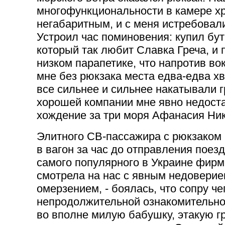
многофункциональности в камере х
негабаритным, и с меня истребовали
Устроил час поминовения: купил бу
который так любит Славка Греча, и 
низком парапетике, что напротив во
мне без рюкзака места едва-едва х
все сильнее и сильнее накатывали г
хорошей компании мне явно недоста
хождение за три моря Афанасия Ник
Элитного СВ-пассажира с рюкзаком 
в вагон за час до отправления поез
самого популярного в Украине фирм
смотрела на нас с явным недоверием
омерзением, - боялась, что сопру че
непродолжительной ознакомительно
во вполне милую бабушку, этакую 