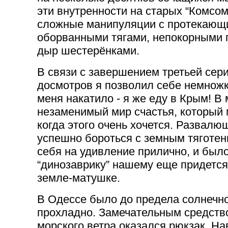
эти внутренности на старых “Комсом
сложные манипуляции с протекающ
оборванными тягами, непокорными 
дыр шестерёнками.
В связи с завершением третьей сер
досмотров я позволил себе немножк
меня накатило - я же еду в Крым! В 
незаменимый мир счастья, который 
когда этого очень хочется. Развал
успешно бороться с земным тяготен
себя на удивление прилично, и было
“динозаврику” нашему еще придется
земле-матушке.
В Одессе было до предела солнечно,
прохладно. Замечательным средство
морского ветра оказался рюкзак. На