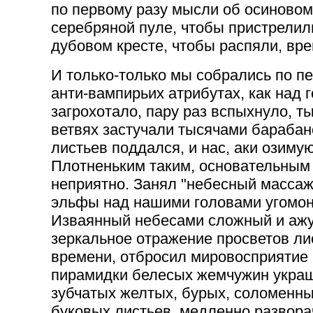
по первому разу мысли об осиновом
серебряной пуле, чтобы пристрелили
дубовом кресте, чтобы распяли, вр
И только-только мы собрались по п
анти-вампирьих атрибутах, как над
загрохотало, пару раз вспыхнуло, т
ветвях застучали тысячами бараба
листьев поддался, и нас, аки озиму
Плотненьким таким, основательным -
неприятно. Занял "небесный массаж"
эльфы над нашими головами угомон
Изваянный небесами сложный и ажу
зеркальное отражение просветов ли
времени, отбросил мировосприятие
пирамидки белесых жемчужин украш
зубчатых желтых, бурых, соломенны
буковых листьев, медленно развора