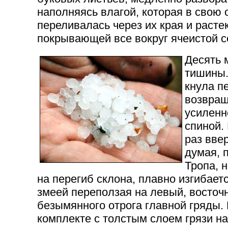
наполняясь влагой, которая в свою
переливалась через их края и раст
покрывающей все вокруг ячеистой с
Десять 
тишины.
кнула п
возвращ
усиленн
спиной.
раз вве
думая, 
Тропа, 
на перегиб склона, плавно изгибает
змеей переползая на левый, восточ
безымянного отрога главной гряды.
комплекте с толстым слоем грязи на