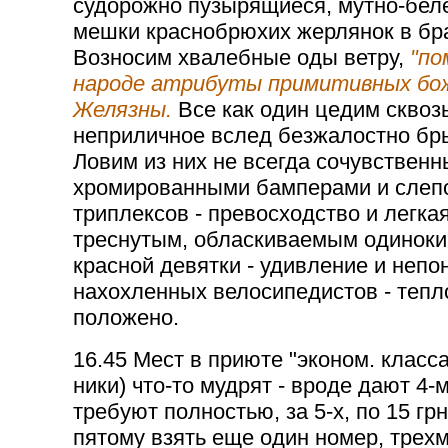
судорожно пузырящиеся, мутно-бел
мешки краснобрюхих жерлянок в бр
Возносим хвалебные оды ветру,
"по
народе атрибуты примитивных бож
Желязны.
Все как один цедим сквоз
неприличное вслед безжалостно б
Ловим из них не всегда сочувственны
хромированными бамперами и слеп
триплексов - превосходство и легкая
треснутым, обласкиваемым одиноки
красной девятки - удивление и непо
нахохленных велосипедистов - тепло
положено.
16.45 Мест в приюте "эконом. класса
ники) что-то мудрят - вроде дают 4-
требуют полностью, за 5-х, по 15 гр
пятому взять еще один номер, трех