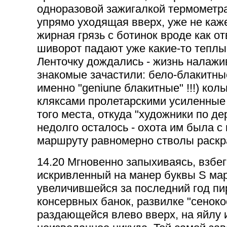
одноразовой зажигалкой термометра,
упрямо уходящая вверх, уже не каже
жирная грязь с ботинок вроде как о
шиворот падают уже какие-то теплы
Ленточку дождались - жизнь налажив
знакомые зачастили: бело-блакитные
именно "geniune блакитные" !!!) кол
кляксами пролетарскими усиленные 
того места, откуда "художники по де
недолго осталось - охота им была 
маршруту равномерно стволы раскр
14.20 Мгновенно запыхиваясь, взбе
искривленный на манер буквы S мар
увеличившейся за последний год п
консервных банок, развилке "сеноко
раздающейся влево вверх, на яйлу и