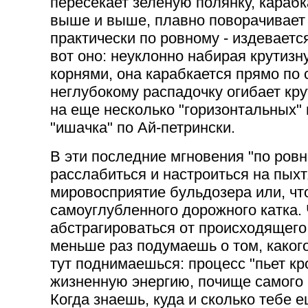
пересекает зеленую полянку, караб
выше и выше, плавно поворачивает 
практически по ровному - издеваетс
вот оно: неуклонно набирая крутизн
корнями, она карабкается прямо по 
неглубокому распадочку огибает кр
на еще несколько "горизонтальных"
"ишачка" по Ай-петрински.
В эти последние мгновения "по ровн
расслабиться и настроиться на пых
мировосприятие бульдозера или, чт
самоуглубленного дорожного катка.
абстрагироваться от происходящего 
меньше раз подумаешь о том, какого
тут поднимаешься: процесс "пьет кро
жизненную энергию, почище самого 
Когда знаешь, куда и сколько тебе е