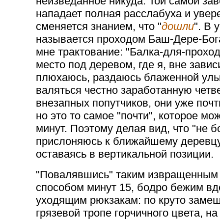
неизведанное никуда. Той самой зав
нападает полная расслабуха и увере
сменяется знанием, что "
дошли
". В 
называется проходом Баш-Дере-Бог
мне трактование: "Балка-для-прохо
место под деревом, где я, вне зави
плюхаюсь, раздаюсь блаженной улы
валяться честно заработанную четве
внезапных попутчиков, они уже поч
но это то самое "почти", которое мо
минут. Поэтому делая вид, что "не б
прислоняюсь к ближайшему деревцу
оставаясь в вертикальной позиции.
"Повалявшись" таким извращенным
способом минут 15, бодро бежим вд
уходящим рюкзакам: по круто заме
грязевой тропе горчичного цвета, на