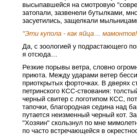
высыпавшейся на смотровую "соврем
затопали, зазвенели бутылками, мн
засуетились, защелкали мыльницам
"Эти купола - как яйца… мамонтов!!
Да, с зоологией у подрастающего по
я отсюда…
Резкие порывы ветра, словно огром
приюта. Между ударами ветер бесс
приоткрытых форточках. В дверях с
петринского КСС-ствования: толст
черный свитер с логотипом КСС, п
тапочки, благородная седина над ба
путается неизменный черный кот. З
"Хозяин" скользнул по мне мимолет
по часто встречающейся в окрестно