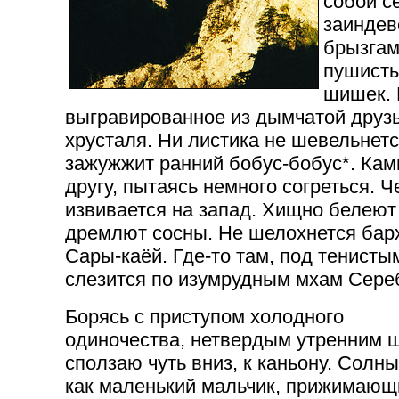
собой с
заиндев
брызгам
пушисты
шишек. 
выгравированное из дымчатой друзы
хрусталя. Ни листика не шевельнется
зажужжит ранний бобус-бобус*. Камн
другу, пытаясь немного согреться. Ч
извивается на запад. Хищно белеют
дремлют сосны. Не шелохнется бар
Сары-каёй. Где-то там, под тенисты
слезится по изумрудным мхам Сере
Борясь с приступом холодного
одиночества, нетвердым утренним 
сползаю чуть вниз, к каньону. Солн
как маленький мальчик, прижимающ