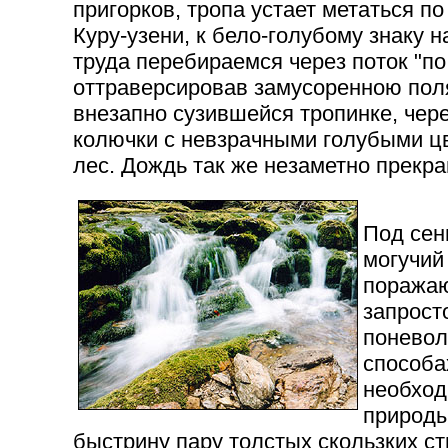
пригорков, тропа устает метаться по
Куру-узени, к бело-голубому знаку 
труда перебираемся через поток "п
оттраверсировав замусоренною пол
внезапно сузившейся тропинке, чер
колючки с невзрачными голубыми цв
лес. Дождь так же незаметно прекр
Под сен
могучий
поражаю
запрост
поневол
способа
необход
природы
быстрину пару толстых скользких ст