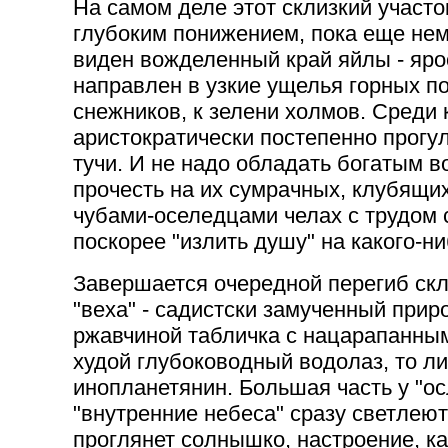
На самом деле этот склизкий участок
глубоким понижением, пока еще нем
виден вожделенный край яйлы - яр
направлен в узкие ущелья горных п
снежников, к зелени холмов. Среди
аристократически постепенно прогул
тучи. И не надо обладать богатым 
прочесть на их сумрачных, клубящ
чубами-оселедцами челах с трудом
поскорее "излить душу" на какого-ни
Завершается очередной перегиб скл
"веха" - садистски замученный прир
ржавчиной табличка с нацарапанным
худой глубоководный водолаз, то л
инопланетянин. Большая часть у "ос
"внутренние небеса" сразу светлеют,
проглянет солнышко, настроение, ка