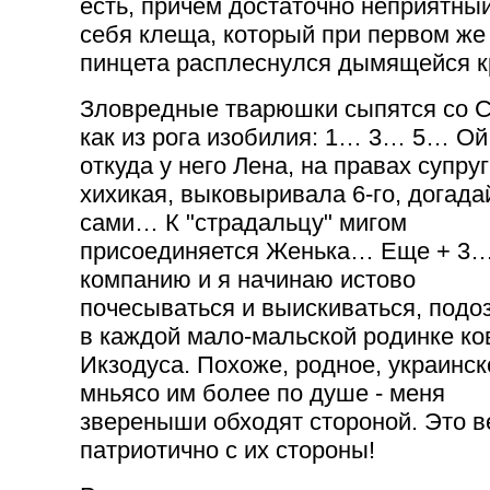
есть, причем достаточно неприятный
себя клеща, который при первом же
пинцета
расплеснулся
дымящейся к
Зловредные тварюшки сыпятся со С
как из рога изобилия: 1… 3… 5… Ой,
откуда у него Лена, на правах супруг
хихикая, выковыривала 6-го, догада
сами… К "страдальцу" мигом
присоединяется Женька… Еще + 3…
компанию и я начинаю истово
почесываться и выискиваться, подо
в каждой мало-мальской родинке ко
Икзодуса. Похоже, родное, украинск
мньясо им более по душе - меня
звереныши обходят стороной. Это 
патриотично с их стороны!