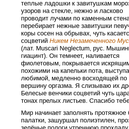
теплые ладошки к завитушкам моро
узоров на стекле, нежно и ласково
проводит лучами по каменным стен
перебирает нежные завитушки певу
коры сосен на обрывах, чуть касает
соцветий
Никем Незамеченного Мус
(лат. Muscari Neglectum, рус. Мыши
гиацинт). Он темнеет, наливается
фиолетовым, покрывается искрящим
похожими на капельки пота, выступ
любимой, медленно восходящей по 
вершину оргазма. Я слизываю их д
Белесые венчики соцветий чуть цара
тонах прелых листьев. Спасибо тебе
Мир начинает заполнять протяжное 
палатки, зашуршал полиэтилен, проз
зелёные пологи утреннюю прохладу,