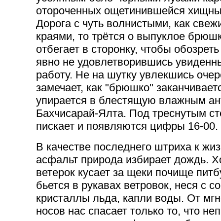
отороченных ощетинившейся хищны
Дорога с чуть волнистыми, как свеж
краями, то трётся о выпуклое брюшк
отбегает в сторонку, чтобы обозреть
явно не удовлетворившись увиденны
работу. Не на шутку увлекшись очер
замечает, как "брюшко" заканчивает
упирается в блестящую влажным ан
Бахчисарай-Ялта. Под треснутым ст
пискает и появляются цифры 16-00.
В качестве последнего штриха к ж
асфальт природа избирает дождь. 
ветерок кусает за щеки почище питб
бьется в рукавах ветровок, неся с 
кристаллы льда, капли воды. От мгн
носов нас cпасает только то, что н