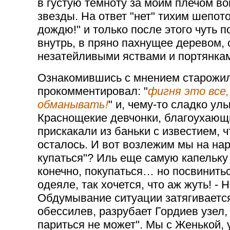
в густую темноту за моим плечом во
звезды. На ответ "нет" тихим шепот
дождю!" и только после этого чуть 
внутрь, в пряно пахнущее деревом,
незатейливыми яствами и портянкам
Ознакомившись с мнением старожил
прокомментировал: "
фигня это все,
обманывать!
" и, чему-то сладко ул
Краснощекие девчонки, благоухаю
прискакали из баньки с известием, 
осталось. И вот возлежим мы на нар
купаться"? Иль еще самую капельку
конечно, покупаться… но посвинитьс
одеяле, так хочется, что аж жуть! -
Обдумывание ситуации затягивается
обессилев, разрубает Гордиев узел, 
париться не может". Мы с Женькой,