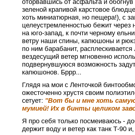
оторвавшись от асфальта и обогнув 
зеленой крапивой карстовое блюдце
хоть миниатюрная, но пещера!), с з
целеустремленностью бежит через
на юго-запад, к почти черному ельн
ветру наши спины, капюшоны и рюкз
по ним барабанит, расплескивается
вездесущий ветер мгновенно использ
подвернувшуюся возможность задут
капюшонов. Бррр...
Глядя на мои с Ленточкой бинтообм
ожесточенно хрустя своим полиэтил
сетует:
"Вот бы и мне хоть сам
мумией! Их в бинты целиком зав
Я про себя только посмеиваюсь - д
держит воду и ветер как танк Т-90 и