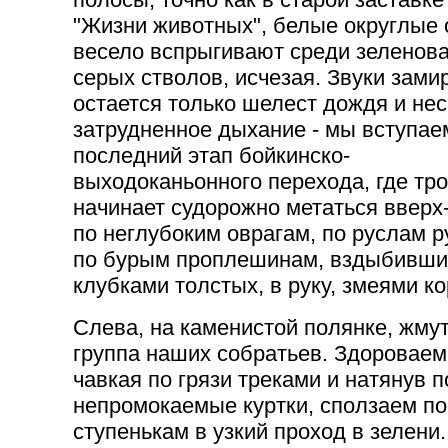
"Жизни животных", белые округлые 
весело вспрыгивают среди зеленова
серых стволов, исчезая. Звуки зами
остается только шелест дождя и не
затрудненное дыхание - мы вступае
последний этап бойкинско-
выходоканьонного перехода, где тр
начинает судорожно метаться вверх
по неглубоким оврагам, по руслам р
по бурым проплешинам, вздыбивш
клубками толстых, в руку, змеями ко
Слева, на каменистой полянке, жму
группа наших собратьев. Здороваем
чавкая по грязи треками и натянув 
непромокаемые куртки, сползаем п
ступенькам в узкий проход в зелени