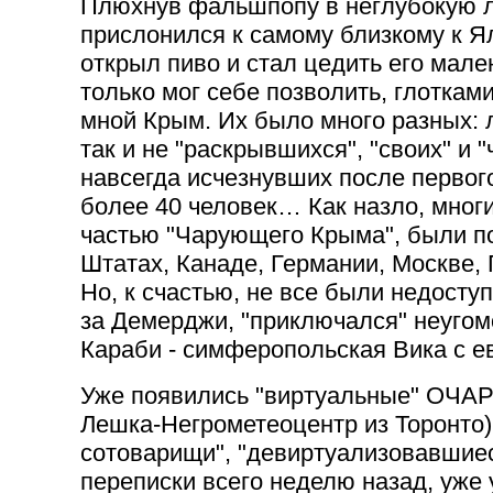
Плюхнув фальшпопу в неглубокую л
прислонился к самому близкому к Я
открыл пиво и стал цедить его мал
только мог себе позволить, глотками 
мной Крым. Их было много разных: 
так и не "раскрывшихся", "cвоих" и 
навсегда исчезнувших после первог
более 40 человек… Как назло, многие
частью "Чарующего Крыма", были по
Штатах, Канаде, Германии, Москве,
Но, к счастью, не все были недосту
за Демерджи, "приключался" неугом
Караби - симферопольская Вика с е
Уже появились "виртуальные" ОЧА
Лешка-Негрометеоцентр из Торонто)
сотоварищи", "девиртуализовавшиес
переписки всего неделю назад, уже 