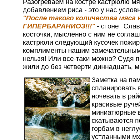
Разогреваем на костре кастрюлю мя
добавлением риса - это у нас услов
"После такого количества мяса
ГИПЕРБАРАНИОЗ!!!"
- стонет Сла
косточки, мысленно с ним не согла
кастрюли следующий кусочек пожир
комплименты нашим замечательным 
нельзя! Или все-таки можно? Судя п
жили до без четверти диннадцать, м
Заметка на пам
спланировать 
ночевать в рай
красивые ручей
миниатюрные 
скатываются п
горбам в негл
устланными мх