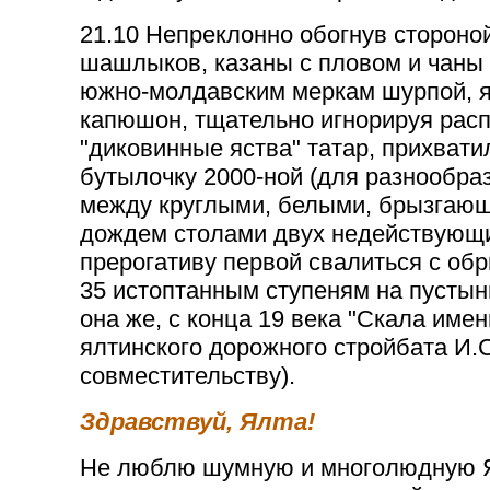
21.10 Непреклонно обогнув сторон
шашлыков, казаны с пловом и чаны 
южно-молдавским меркам шурпой, я 
капюшон, тщательно игнорируя рас
"диковинные яства" татар, прихват
бутылочку 2000-ной (для разнообра
между круглыми, белыми, брызгаю
дождем столами двух недействующи
прерогативу первой свалиться с об
35 истоптанным ступеням на пустын
она же, с конца 19 века "Скала име
ялтинского дорожного стройбата И.
совместительству).
Здравствуй, Ялта!
Не люблю шумную и многолюдную Я