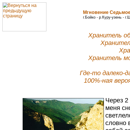
Мгновение Седьмое
г.Бойко - р.Куру-узень - г.
Хранитель об
Хранител
Хра
Хранитель м
Где-то далеко-
100%-ная веро
Через 2
меня сн
светлел
словно 