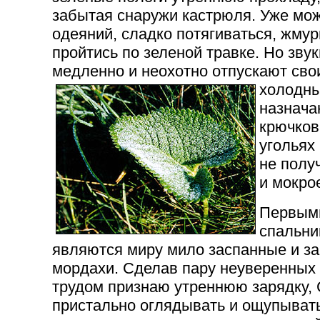
забытая снаружи кастрюля. Уже мо
одеяний, сладко потягиваться, жму
пройтись по зеленой травке. Но зву
медленно и неохотно отпускают сво
холодны
назнача
крючков
угольях
не полу
и мокро
Первыми
спальни
являются миру мило заспанные и з
мордахи. Сделав пару неуверенных п
трудом признаю утреннюю зарядку, 
пристально оглядывать и ощупывать