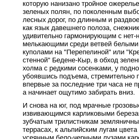
которую нанизано тройное ожерелье
зеленых полян, по поколенным выб
лесных дорог, по длинным и раздво
как язык давешнего полоза, снежни
удивительно гармонирующим с нет-н
мелькающими среди ветвей белыми
куполами на "Перепелиной" или "Кр
стенной" Бедене-Кыр, в обход зеле
холма с редкими сосенками, у подно
убоявшись подъема, стремительно п
впервые за последние три часа не п
а начинает ощутимо забирать вниз.
И снова на юг, под мрачные грозов
извивающимся карликовыми березам
зубчатым трилистникам земляничны
террасах, к альпийским лугам цвета
усеянным бело-черными лузами кар