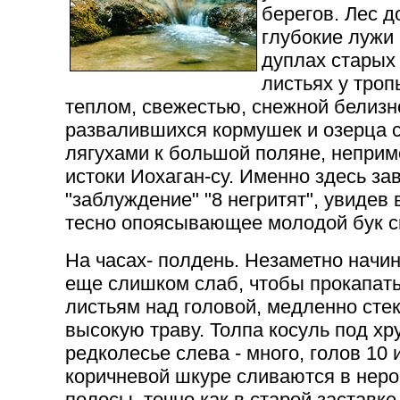
берегов. Лес д
глубокие лужи 
дуплах старых
листьях у тро
теплом, свежестью, снежной белизн
развалившихся кормушек и озерца 
лягухами к большой поляне, неприме
истоки Иохаган-су. Именно здесь з
"заблуждение" "8 негритят", увидев 
тесно опоясывающее молодой бук с
На часах- полдень. Незаметно начи
еще слишком слаб, чтобы прокапать
листьям над головой, медленно стек
высокую траву. Толпа косуль под хр
редколесье слева - много, голов 10 
коричневой шкуре сливаются в нер
полосы, точно как в старой заставке