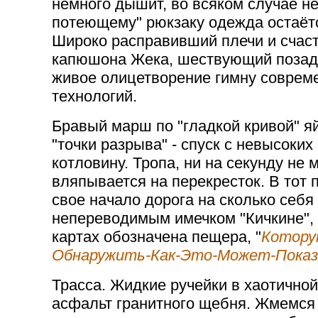
немного дышит, во всяком случае н
потеющему" рюкзаку одежда остаётс
Широко расправивший плечи и счас
капюшона Жека, шествующий позади
живое олицетворение гимну совре
технологий.
Бравый марш по "гладкой кривой" я
"точки разрыва" - спуск с невысоки
котловину. Тропа, ни на секунду не
вляпывается на перекресток. В тот 
свое начало дорога на сколько себ
непереводимым имечком "Кичкине", и
картах обозначена пещера, "
Котору
Обнаружить-Как-Это-Может-Показ
Трасса. Жидкие ручейки в хаотично
асфальт гранитного щебня. Жмемся 