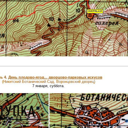
ь 4.
День плодово-ягод... дворцово-парковых искусов
(Никитский Ботанический Сад, Воронцовский дворец)
7 января, суббота.