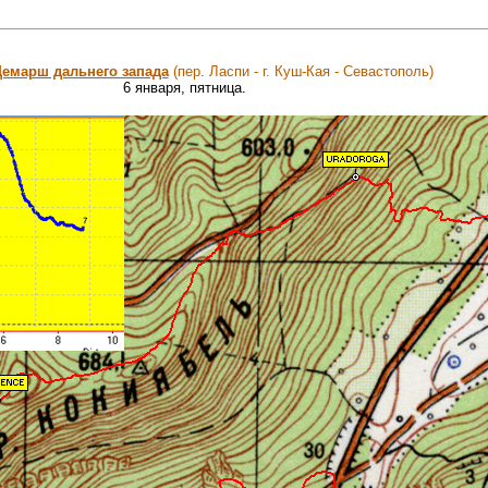
емарш дальнего запада
(пер. Ласпи - г. Куш-Кая - Севастополь)
6 января, пятница.