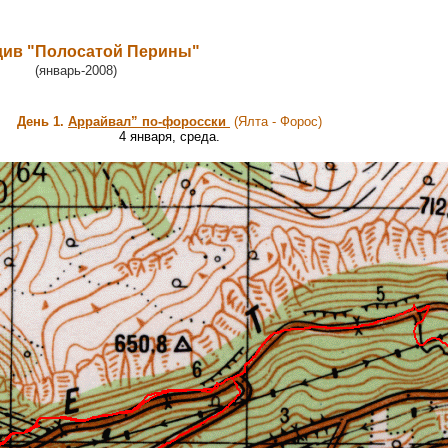
ив "Полосатой Перины"
(январь-2008)
День 1.
Aррайвал” по-форосски
(Ялта - Форос)
4 января, среда.