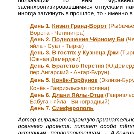
ползающим по ним "муравьиш
засинхронизировавшимися отпусками нак
иногда заглянуть в прошлое, то - именно в 
День 1.
Кизил Гранд-Ворот
(Рыбачье
Ворота - Чегинитра)
День 2.
Подношение Чёрному Би
(Че
яйла - Суат - Тырке)
День 3.
В гостях у Кузнеца Джи
(Тырк
Южная Демерджи)
День 4.
Братство Перстня
(Ю.Демерд
пер.Ангарский - Ангар-Бурун)
День 5.
Конёк-Горбунок
(Эклизи-Буру
Конёк - Гавриэльская поляна)
День 6.
Длани Яйлы-Отца
(Гавриэльс
Бабуган-яйла - Виноградный)
День 7.
Симферополь
Автор выражает огромную признательн
осеннего проекта, питает особо тёп
активным первопрочтенцам - А.Кочкин